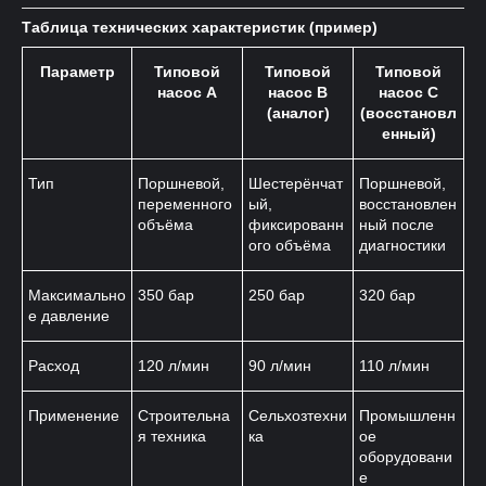
Таблица технических характеристик (пример)
Параметр
Типовой
Типовой
Типовой
насос A
насос B
насос C
(аналог)
(восстановл
енный)
Тип
Поршневой,
Шестерёнчат
Поршневой,
переменного
ый,
восстановлен
объёма
фиксированн
ный после
ого объёма
диагностики
Максимально
350 бар
250 бар
320 бар
е давление
Расход
120 л/мин
90 л/мин
110 л/мин
Применение
Строительна
Сельхозтехни
Промышленн
я техника
ка
ое
оборудовани
е