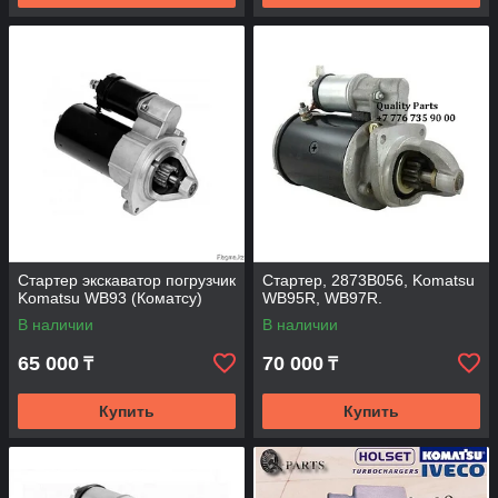
Стартер экскаватор погрузчик
Стартер, 2873B056, Komatsu
Komatsu WB93 (Коматсу)
WB95R, WB97R.
В наличии
В наличии
65 000
70 000
₸
₸
Купить
Купить