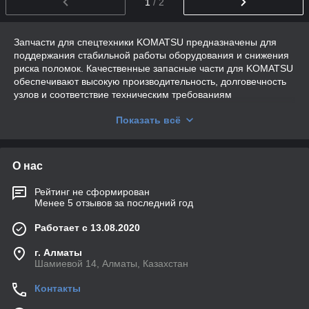
1
/ 2
Запчасти для спецтехники KOMATSU предназначены для
поддержания стабильной работы оборудования и снижения
риска поломок. Качественные запасные части для KOMATSU
обеспечивают высокую производительность, долговечность
узлов и соответствие техническим требованиям
производителя. Вы можете заказать необходимые
Показать всё
комплектующие для техники с учетом специфики
эксплуатации.
О нас
Запчасти для дорожно-строительной
спецтехники KOMATSU
Рейтинг не сформирован
Менее 5 отзывов за последний год
Современные запчасти для дорожно-строительной
спецтехники разрабатываются с учетом интенсивных
Работает с 13.08.2020
нагрузок и сложных условий работы. Они подходят для
экскаваторов, бульдозеров, погрузчиков и другой техники
г. Алматы
KOMATSU.
Шамиевой 14, Алматы, Казахстан
Преимущества оригинальных запчастей:
Контакты
высокая износостойкость и прочность;