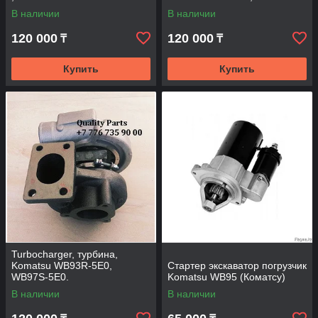
В наличии
В наличии
120 000
120 000
₸
₸
Купить
Купить
Turbocharger, турбина,
Komatsu WB93R-5E0,
Стартер экскаватор погрузчик
WB97S-5E0.
Komatsu WB95 (Коматсу)
В наличии
В наличии