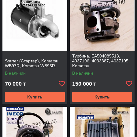
Турбина, EA504085513,
Starter (Стартер), Komatsu
4037196, 4033387, 4037195,
WB97R, Komatsu WB95R.
Komatsu.
В наличии
В наличии
70 000
150 000
₸
₸
Купить
Купить