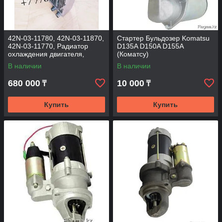
42N-03-11780, 42N-03-11870,
Стартер Бульдозер Komatsu
42N-03-11770, Радиатор
D135A D150A D155A
охлаждения двигателя,
(Коматсу)
Komatsu WB93, WB97.
В наличии
В наличии
680 000
10 000
₸
₸
Купить
Купить