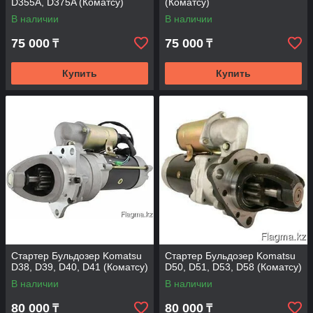
D355A, D375A (Коматсу)
(Коматсу)
В наличии
В наличии
75 000
75 000
₸
₸
Купить
Купить
Стартер Бульдозер Komatsu
Стартер Бульдозер Komatsu
D38, D39, D40, D41 (Коматсу)
D50, D51, D53, D58 (Коматсу)
В наличии
В наличии
80 000
80 000
₸
₸