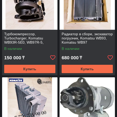
Турбокомпрессор,
Радиатор в сборе, экскаватор
Turbocharger, Komatsu
погрузчик, Komatsu WB93,
WB93R-5E0, WB97R-5,
Komatsu WB97
WB93S-5E0.
В наличии
В наличии
150 000
680 000
₸
₸
Купить
Купить