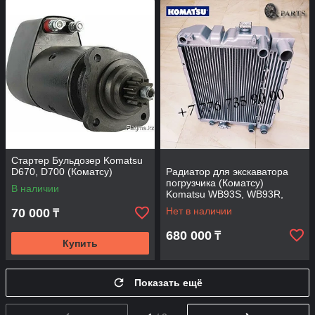
Стартер Бульдозер Komatsu
D670, D700 (Коматсу)
Радиатор для экскаватора
погрузчика (Коматсу)
В наличии
Komatsu WB93S, WB93R,
WB97S, WB97R.
Нет в наличии
70 000
₸
680 000
₸
Купить
Показать ещё