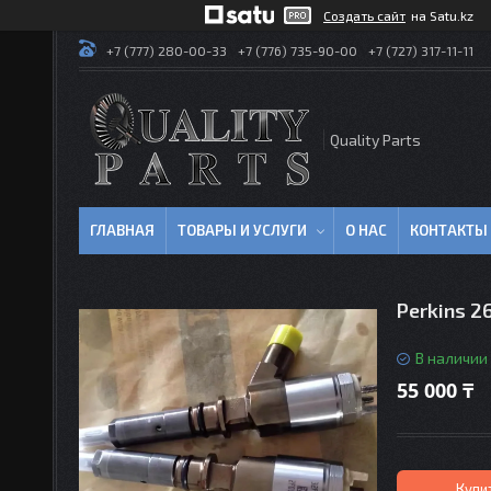
Создать сайт
на Satu.kz
+7 (777) 280-00-33
+7 (776) 735-90-00
+7 (727) 317-11-11
Quality Parts
ГЛАВНАЯ
ТОВАРЫ И УСЛУГИ
О НАС
КОНТАКТЫ
Perkins 
В наличии
55 000 ₸
Купи