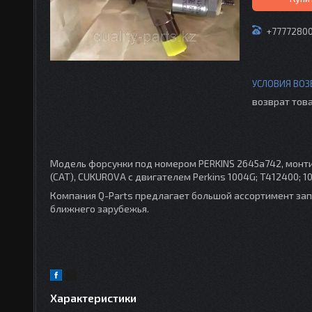
+7777280
возврат това
Модель форсунки под номером PERKINS 2645a742, монтиру
(CAT), CUKUROVA с двигателем Perkins 1004G; T412400; 100
Компания Q-Parts предлагает большой ассортимент зап
ближнего зарубежья.
Характеристики