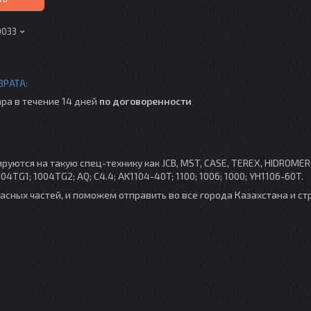
0033
ра в течение 14 дней
по договоренности
ются на такую спец-технику как JCB, MST, CASE, TEREX, HIDROMER , 
4TG1; 1004TG2; AQ; C4.4; AK1104-40T; 1100; 1006; 1000; YH1106-60T.
асных частей, и поможем отправить во все города Казахстана и с