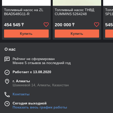
Топливный насос на ZL
Топливный насос ТНВД
Топл
B6AD548G11-R
CUMMINS 5264248
SP1
454 545
200 000
545
₸
₸
Купить
Купить
О нас
Рейтинг не сформирован
Менее 5 отзывов за последний год
Работает с 13.08.2020
г. Алматы
Шамиевой 14, Алматы, Казахстан
Контакты
Сегодня выходной
Показать весь график работы