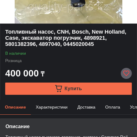
Топливный насос, CNH, Bosch, New Holland,
Case, экскаватор погрузчик, 4898921,
5801382396, 4897040, 0445020045
В наличии
Розница
400 000
₸
Купить
Описание
Характеристики
Доставка
Оплата
Усл
Описание
Топливный насос высокого давления, системы Common Rail