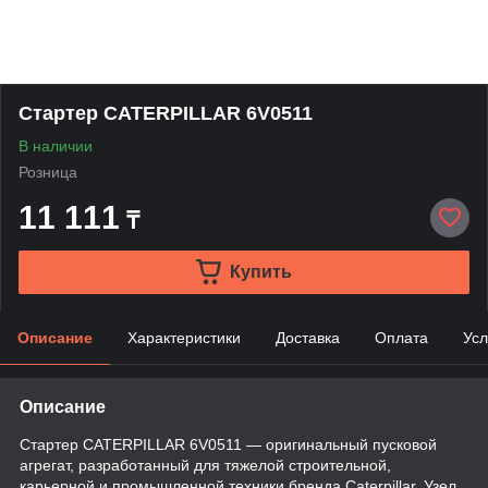
Стартер CATERPILLAR 6V0511
В наличии
Розница
11 111
₸
Купить
Описание
Характеристики
Доставка
Оплата
Усл
Описание
Стартер CATERPILLAR 6V0511 — оригинальный пусковой
агрегат, разработанный для тяжелой строительной,
карьерной и промышленной техники бренда Caterpillar. Узел