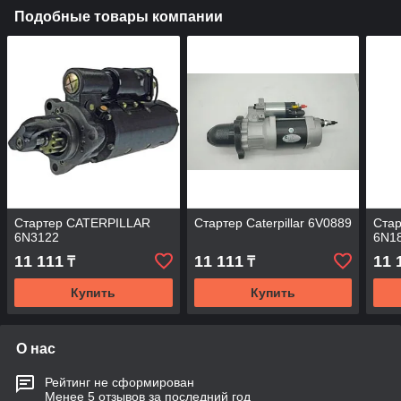
Подобные товары компании
Стартер CATERPILLAR
Стартер Caterpillar 6V0889
Ста
6N3122
6N1
11 111
11 111
11 
₸
₸
Купить
Купить
О нас
Рейтинг не сформирован
Менее 5 отзывов за последний год