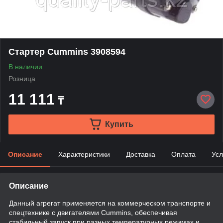
Стартер Cummins 3908594
В наличии
Розница
11 111
₸
Купить
Описание
Характеристики
Доставка
Оплата
Усл
Описание
Данный агрегат применяется на коммерческом транспорте и
спецтехнике с двигателями Cummins, обеспечивая
стабильный запуск при разных температурных режимах и