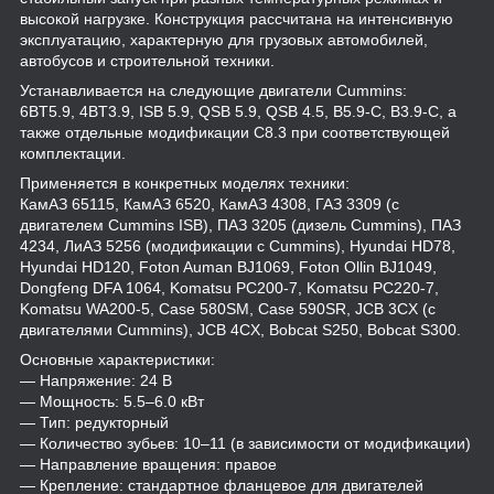
высокой нагрузке. Конструкция рассчитана на интенсивную
эксплуатацию, характерную для грузовых автомобилей,
автобусов и строительной техники.
Устанавливается на следующие двигатели Cummins:
6BT5.9, 4BT3.9, ISB 5.9, QSB 5.9, QSB 4.5, B5.9-C, B3.9-C, а
также отдельные модификации C8.3 при соответствующей
комплектации.
Применяется в конкретных моделях техники:
КамАЗ 65115, КамАЗ 6520, КамАЗ 4308, ГАЗ 3309 (с
двигателем Cummins ISB), ПАЗ 3205 (дизель Cummins), ПАЗ
4234, ЛиАЗ 5256 (модификации с Cummins), Hyundai HD78,
Hyundai HD120, Foton Auman BJ1069, Foton Ollin BJ1049,
Dongfeng DFA 1064, Komatsu PC200-7, Komatsu PC220-7,
Komatsu WA200-5, Case 580SM, Case 590SR, JCB 3CX (с
двигателями Cummins), JCB 4CX, Bobcat S250, Bobcat S300.
Основные характеристики:
— Напряжение: 24 В
— Мощность: 5.5–6.0 кВт
— Тип: редукторный
— Количество зубьев: 10–11 (в зависимости от модификации)
— Направление вращения: правое
— Крепление: стандартное фланцевое для двигателей