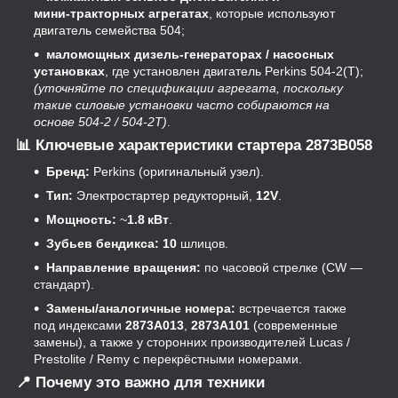
мини‑тракторных агрегатах
, которые используют
двигатель семейства 504;
маломощных дизель‑генераторах / насосных
установках
, где установлен двигатель Perkins 504‑2(T);
(уточняйте по спецификации агрегата, поскольку
такие силовые установки часто собираются на
основе 504‑2 / 504‑2T)
.
📊
Ключевые характеристики стартера 2873B058
Бренд:
Perkins (оригинальный узел).
Тип:
Электростартер редукторный,
12V
.
Мощность:
~
1.8 кВт
.
Зубьев бендикса:
10
шлицов.
Направление вращения:
по часовой стрелке (CW —
стандарт).
Замены/аналогичные номера:
встречается также
под индексами
2873A013
,
2873A101
(современные
замены), а также у сторонних производителей Lucas /
Prestolite / Remy с перекрёстными номерами.
📍
Почему это важно для техники