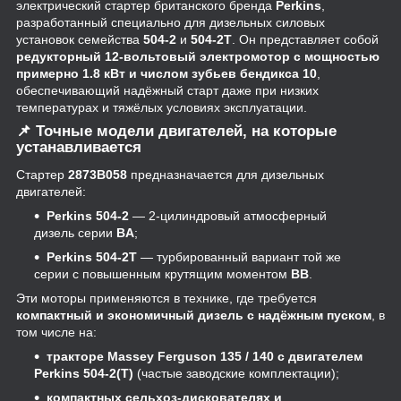
электрический стартер британского бренда
Perkins
,
разработанный специально для дизельных силовых
установок семейства
504‑2
и
504‑2T
. Он представляет собой
редукторный 12‑вольтовый электромотор с мощностью
примерно 1.8 кВт и числом зубьев бендикса 10
,
обеспечивающий надёжный старт даже при низких
температурах и тяжёлых условиях эксплуатации.
📌
Точные модели двигателей, на которые
устанавливается
Стартер
2873B058
предназначается для дизельных
двигателей:
Perkins 504‑2
— 2‑цилиндровый атмосферный
дизель серии
BA
;
Perkins 504‑2T
— турбированный вариант той же
серии с повышенным крутящим моментом
BB
.
Эти моторы применяются в технике, где требуется
компактный и экономичный дизель с надёжным пуском
, в
том числе на:
тракторе Massey Ferguson 135 / 140 с двигателем
Perkins 504‑2(T)
(частые заводские комплектации);
компактных сельхоз‑дискователях и