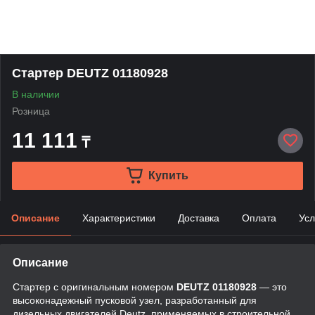
Стартер DEUTZ 01180928
В наличии
Розница
11 111
₸
Купить
Описание
Характеристики
Доставка
Оплата
Усл
Описание
Стартер с оригинальным номером
DEUTZ 01180928
— это
высоконадежный пусковой узел, разработанный для
дизельных двигателей Deutz, применяемых в строительной,