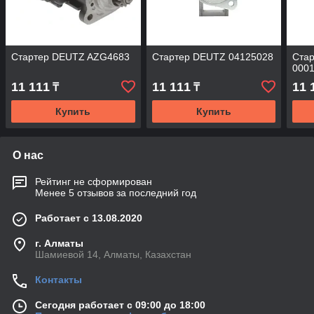
Стартер DEUTZ AZG4683
Стартер DEUTZ 04125028
Стар
000
11 111
11 111
11 
₸
₸
Купить
Купить
О нас
Рейтинг не сформирован
Менее 5 отзывов за последний год
Работает с 13.08.2020
г. Алматы
Шамиевой 14, Алматы, Казахстан
Контакты
Сегодня работает с 09:00 до 18:00