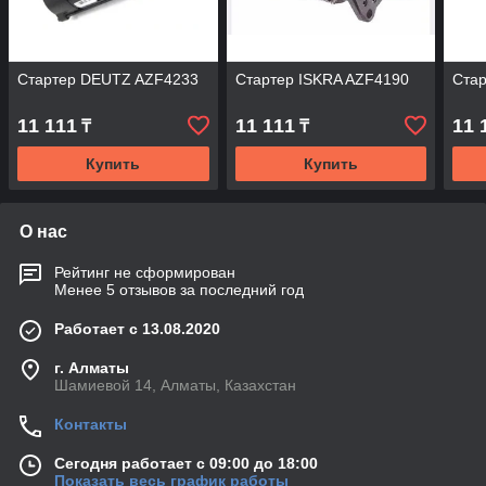
Стартер DEUTZ AZF4233
Стартер ISKRA AZF4190
Ста
11 111
11 111
11 
₸
₸
Купить
Купить
О нас
Рейтинг не сформирован
Менее 5 отзывов за последний год
Работает с 13.08.2020
г. Алматы
Шамиевой 14, Алматы, Казахстан
Контакты
Сегодня работает с 09:00 до 18:00
Показать весь график работы