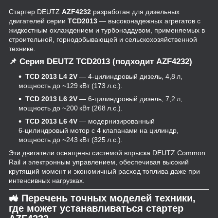
Стартер DEUTZ
AZF4232
разработан для дизельных
двигателей серии
TCD2013
— высоконадежных агрегатов с
жидкостным охлаждением и турбонаддувом, применяемых в
строительной, горнодобывающей и сельскохозяйственной
технике.
📌 Серия
DEUTZ TCD2013
(подходит AZF4232)
TCD 2013 L4 2V
— 4‑цилиндровый дизель, 4,8 л,
мощность до ~129 кВт (173 л.с.).
TCD 2013 L6 2V
— 6‑цилиндровый дизель, 7,2 л,
мощность до ~200 кВт (268 л.с.).
TCD 2013 L6 4V
— модернизированный
6‑цилиндровый мотор с 4 клапанами на цилиндр,
мощность до ~243 кВт (325 л.с.).
Эти двигатели оснащены системой впрыска DEUTZ Common
Rail и электронным управлением, обеспечивая высокий
крутящий момент и экономичный расход топлива даже при
интенсивных нагрузках.
🚜 Перечень точных моделей техники,
где может устанавливаться стартер