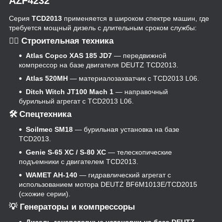
AZF4232
Серия
TCD2013
применяется в широком спектре машин, где
требуется мощный дизель с длительным сроком службы:
👷‍♂️ Строительная техника
Atlas Copco XAS 185 JD7
— передвижной
компрессор на базе двигателя DEUTZ TCD2013.
Atlas 520MH
— материалозахватчик с TCD2013 L06.
Ditch Witch JT100 Mach 1
— направочный
бурильный агрегат с TCD2013 L06.
🛠 Спецтехника
Soilmec SM18
— бурильная установка на базе
TCD2013.
Genie S‑65 XC / S‑80 XC
— телескопические
подъемники с двигателем TCD2013.
WAMET AH‑140
— гидравлический агрегат с
использованием мотора DEUTZ BF6M1013E/TCD2015
(схожие серии).
💡 Генераторы и компрессоры
Дизель‑генераторные установки на базе DEUTZ