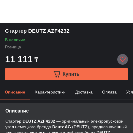
Стартер DEUTZ AZF4232
В наличии
Розница
11 111
₸
Купить
Описание
Характеристики
Доставка
Оплата
Усл
Описание
Стартер
DEUTZ AZF4232
— оригинальный электропусковой
узел немецкого бренда
Deutz AG
(DEUTZ), предназначенный
для запуска дизельных двигателей семейства
DEUTZ