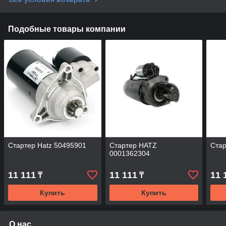
Подобные товары компании
Стартер Hatz 50495901
Стартер HATZ
Ста
0001362304
11 111
11 111
11 
₸
₸
Купить
Купить
О нас