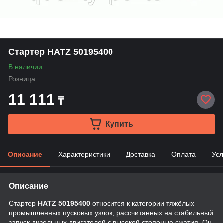
Стартер HATZ 50195400
В наличии
Розница
11 111
₸
Купить
Описание
Характеристики
Доставка
Оплата
Усл
Описание
Стартер
HATZ 50195400
относится к категории тяжёлых
промышленных пусковых узлов, рассчитанных на стабильный
запуск дизельных двигателей с высокой степенью сжатия. Он