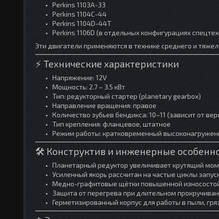
Perkins 1103A-33
Perkins 1104C-44
Perkins 1104D-44T
Perkins 1106D (в отдельных конфигурациях спецтех
Эти двигатели применяются в технике среднего и тяжел
⚡ Технические характеристики
Напряжение: 12V
Мощность: 2.7 – 3.5 кВт
Тип: редукторный стартер (planetary gearbox)
Направление вращения: правое
Количество зубьев бендикса: 10–11 (зависит от ве
Тип крепления: фланцевое, штатное
Режим работы: кратковременный высоконагружен
🛠️ Конструктив и инженерные особенн
Планетарный редуктор увеличивает крутящий мом
Усиленный якорь рассчитан на частые циклы запус
Медно-графитовые щётки повышенной износосто
Защита от перегрева при длительном прокручива
Герметизированный корпус для работы в пыли, гря