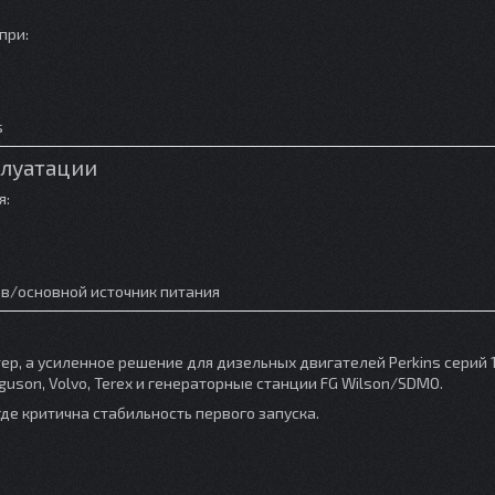
при:
s
плуатации
я:
рв/основной источник питания
ер, а усиленное решение для дизельных двигателей Perkins серий 1
rguson, Volvo, Terex и генераторные станции FG Wilson/SDMO.
где критична стабильность первого запуска.