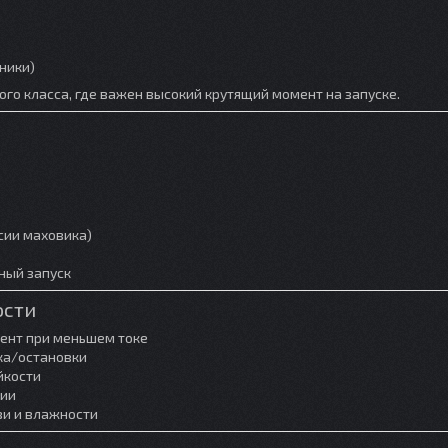
ники)
ого класса, где важен высокий крутящий момент на запуске.
рсии маховика)
ный запуск
ости
ент при меньшем токе
ка/остановки
йкости
нии
зи и влажности