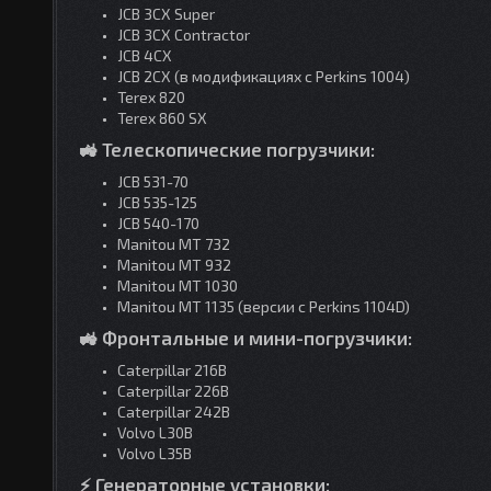
JCB 3CX Super
JCB 3CX Contractor
JCB 4CX
JCB 2CX (в модификациях с Perkins 1004)
Terex 820
Terex 860 SX
🚜 Телескопические погрузчики:
JCB 531-70
JCB 535-125
JCB 540-170
Manitou MT 732
Manitou MT 932
Manitou MT 1030
Manitou MT 1135 (версии с Perkins 1104D)
🚜 Фронтальные и мини-погрузчики:
Caterpillar 216B
Caterpillar 226B
Caterpillar 242B
Volvo L30B
Volvo L35B
⚡ Генераторные установки: