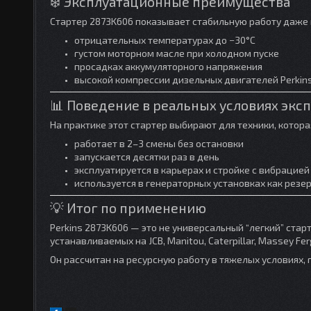
❄️ Эксплуатационные преимущества
Стартер 2873K606 показывает стабильную работу даже 
отрицательных температурах до −30°C
густом моторном масле при холодном пуске
просадках аккумуляторного напряжения
высокой компрессии дизельных двигателей Perkin
📊 Поведение в реальных условиях экс
На практике этот стартер выбирают для техники, котора
работает в 2–3 смены без остановки
запускается десятки раз в день
эксплуатируется в карьерах и стройке с вибрацией
используется в генераторных установках как резе
💡 Итог по применению
Perkins 2873K606 — это не универсальный “легкий” старт
устанавливаемых на JCB, Manitou, Caterpillar, Massey Fe
Он рассчитан на ресурсную работу в тяжелых условиях, 