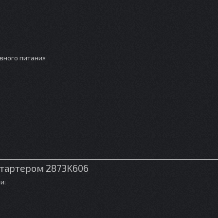
рвного питания
стартером 2873K606
и: