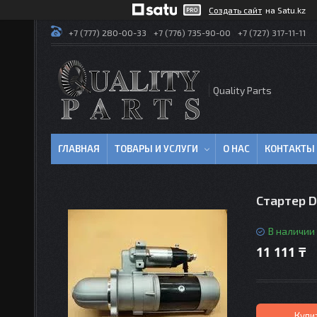
Создать сайт
на Satu.kz
+7 (777) 280-00-33
+7 (776) 735-90-00
+7 (727) 317-11-11
Quality Parts
ГЛАВНАЯ
ТОВАРЫ И УСЛУГИ
О НАС
КОНТАКТЫ
Стартер D
В наличии
11 111 ₸
Купи