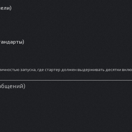
зели)
тандарты)
личностью запуска, где стартер должен выдерживать десятки вклю
бобщений)