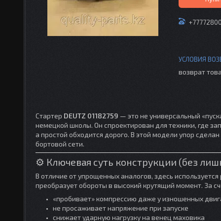
+7777280
возврат това
Стартер
DEUTZ 01182759
— это не универсальный «пуск
немецкой школы. Он спроектирован для техники, где зап
а простой обходится дорого. В этой модели упор сделан
бортовой сети.
⚙️ Ключевая суть конструкции (без лиш
В отличие от упрощенных аналогов, здесь используется
преобразует обороты в высокий крутящий момент. За сче
«пробивает» компрессию даже у изношенных двиг
не просаживает напряжение при запуске
снижает ударную нагрузку на венец маховика