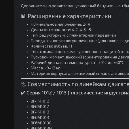
Дополнительно реализован усиленный бендикс — он быс
📊 Расширенные характеристики
Номинальное напряжение: 24V
Диапазон мощности: 4.2–4.8 кВт
Тип: редукторный, с планетарной передачей
Передаточное число: увеличенное (для тяжелых д
Количество зубьев: 11
Тип втягивающего реле: усиленное, с защитой от 
Пусковой момент: высокий (ориентирован на двига
Рабочий диапазон температур: от -30°C до +50°C
Масса: ~9–12 кг
Материал корпуса: алюминиевый сплав с антикор
🔩 Совместимость по линейкам двигат
✔️ Серия 1012 / 1013 (классические индустр
BF4M1012
BF6M1012
BF4M1013
BF6M1013
BF6M1013C
BF6M1013EC