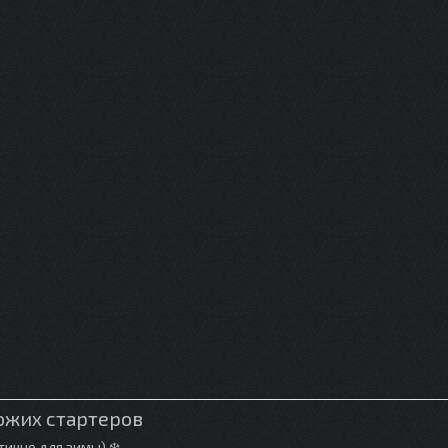
хожих стартеров
ично для зимы) ❄️