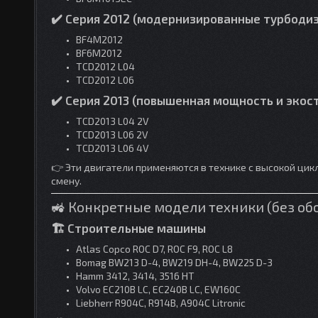
✔️ Серия 2012 (модернизированные турбоди
BF4M2012
BF6M2012
TCD2012 L04
TCD2012 L06
✔️ Серия 2013 (повышенная мощность и экос
TCD2013 L04 2V
TCD2013 L06 2V
TCD2013 L06 4V
👉 Эти двигатели применяются в технике с высокой цик
смену.
🚜 Конкретные модели техники (без о
🏗 Строительные машины
Atlas Copco ROC D7, ROC F9, ROC L8
Bomag BW213 D-4, BW219 DH-4, BW225 D-3
Hamm 3412, 3414, 3516 HT
Volvo EC210B LC, EC240B LC, EW160C
Liebherr R904C, R914B, A904C Litronic