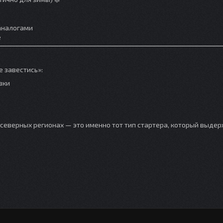
аналогами
е
е завестись»:
вки
и северных регионах — это именно тот тип стартера, который выде