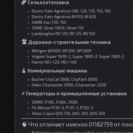
🌾 Сельхозтехника
Deutz-Fahr Agrotron 106, 120, 135, 150, 165
Deutz-Fahr Agrotron M 610, M 620
SAME Iron 130, 150
SAME Silver 100.6, Silver 110
Lamborghini R6 120, R6 125, R6 150
🛣 Дорожно-строительная техника
Wirtgen W1000, W1200, W1300F
Vogele Super 1600-2, Super 1800-2, Super 1900-2
Hamm HD+ 120, HD+ 140
🧹 Коммунальные машины
Bucher CityCat 5000, CityFant 6000
Hako Citymaster 2000, Citymaster 2200
⚡ Генераторы и промышленные установки
SDMO J110K, J130K, J165K
FG Wilson P110-3, P135-3, P150-3
Atlas Copco QAS 150, QAS 200, QAS 250
🧠 Что отличает именно 01182759 от по
Работает корректно при слабом аккумуляторе (крит