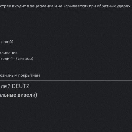
трее входит в зацепление и не «срывается» при обратных ударах.
изелей)
залипания
тели 4–7 литров)
розийным покрытием
елей DEUTZ
иальные дизели)