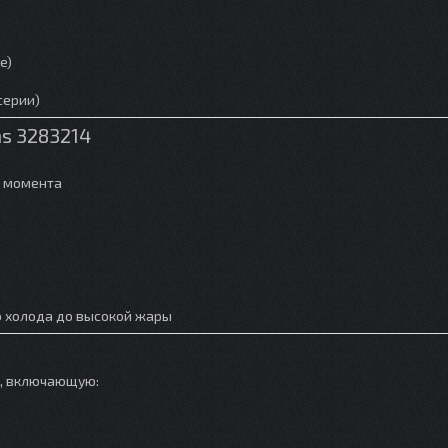
e)
серии)
s 3283214
о момента
о холода до высокой жары
у, включающую: