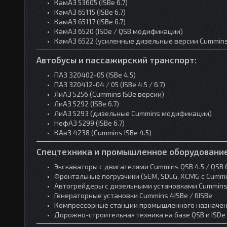
КамАЗ 53605 (ISBe 6.7)
КамАЗ 65115 (ISBe 6.7)
КамАЗ 65117 (ISBe 6.7)
КамАЗ 6520 (ISDe / QSB модификации)
КамАЗ 6522 (усиленные дизельные версии Cummin
Автобусы и пассажирский транспорт:
ПАЗ 320402-05 (ISBe 4.5)
ПАЗ 320412-04 / 05 (ISBe 4.5 / 6.7)
ЛиАЗ 5256 (Cummins ISBe версии)
ЛиАЗ 5292 (ISBe 6.7)
ЛиАЗ 5293 (дизельные Cummins модификации)
НефАЗ 5299 (ISBe 6.7)
КАвЗ 4238 (Cummins ISBe 4.5)
Спецтехника и промышленное оборудование
Экскаваторы с двигателями Cummins QSB 4.5 / QSB 6
Фронтальные погрузчики (SEM, SDLG, XCMG с Cummi
Автогрейдеры с дизельными установками Cummin
Генераторные установки Cummins 4ISBe / 6ISBe
Компрессорные станции промышленного назначе
Дорожно-строительная техника на базе QSB и ISDe