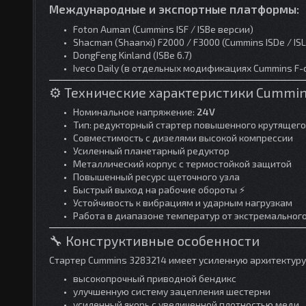
Международные и экспортные платформы:
Foton Auman (Cummins ISF / ISBe версии)
Shacman (Shaanxi) F2000 / F3000 (Cummins ISDe / ISL
DongFeng Kinland (ISBe 6.7)
Iveco Daily (в отдельных модификациях Cummins F-
⚙️ Технические характеристики Cummin
Номинальное напряжение:
24V
Тип: редукторный стартер повышенного крутящег
Совместимость с дизелями высокой компрессии
Усиленный планетарный редуктор
Металлический корпус с термостойкой защитой
Повышенный ресурс щеточного узла
Быстрый выход на рабочие обороты ⚡
Устойчивость к вибрациям и ударным нагрузкам
Работа в диапазоне температур от экстремальног
🔧 Конструктивные особенности
Стартер Cummins 3283214 имеет усиленную архитектур
высокопрочный приводной бендикс
улучшенную систему зацепления шестерни
усиленный якорь с увеличенной плотностью меди