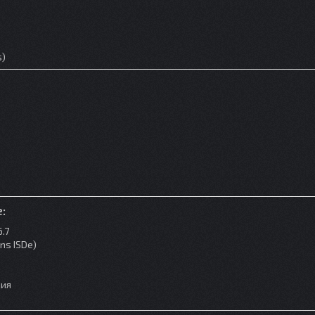
s)
:
.7
ns ISDe)
s
ния