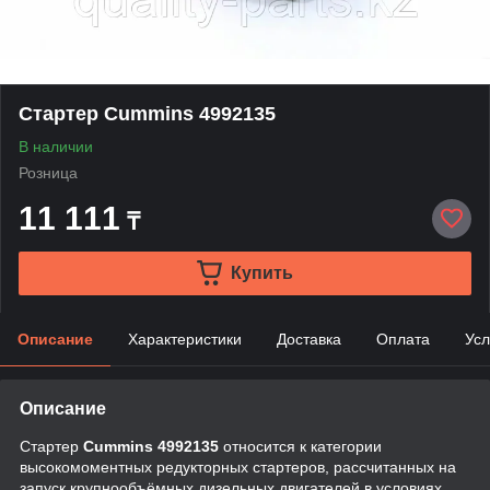
Стартер Cummins 4992135
В наличии
Розница
11 111
₸
Купить
Описание
Характеристики
Доставка
Оплата
Усл
Описание
Стартер
Cummins 4992135
относится к категории
высокомоментных редукторных стартеров, рассчитанных на
запуск крупнообъёмных дизельных двигателей в условиях