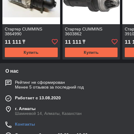
Стартер CUMMINS
Стартер CUMMINS
Ста
3864990
3603862
391
11 111
11 111
11 
₸
₸
Купить
Купить
О нас
Рейтинг не сформирован
Менее 5 отзывов за последний год
Работает с 13.08.2020
г. Алматы
Шамиевой 14, Алматы, Казахстан
Контакты