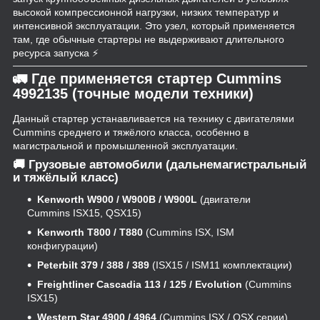
высокой компрессионной нагрузки, низких температур и
интенсивной эксплуатации. Это узел, который применяется
там, где обычные стартеры не выдерживают длительного
ресурса запуска ⚡
🚛 Где применяется стартер Cummins
4992135 (точные модели техники)
Данный стартер устанавливается на технику с двигателями
Cummins среднего и тяжёлого класса, особенно в
магистральной и промышленной эксплуатации.
🚚 Грузовые автомобили (дальнемагистральный
и тяжёлый класс)
Kenworth W900 / W900B / W900L
(двигатели
Cummins ISX15, QSX15)
Kenworth T800 / T880
(Cummins ISX, ISM
конфигурации)
Peterbilt 379 / 388 / 389
(ISX15 / ISM11 комплектации)
Freightliner Cascadia 113 / 125 / Evolution
(Cummins
ISX15)
Western Star 4900 / 4964
(Cummins ISX / QSX серии)