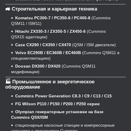
🚜 Строительная и карьерная техника
Komatsu PC300-7 / PC350-8 / PC400-8
(Cummins
QSM11 / ISM11)
Hitachi ZX330-3 / ZX350-5 / ZX450-6
(Cummins
QSX15 адаптации)
Case CX290 / CX350 / CX470
(QSM / ISM двигатели)
Volvo EC290B / EC360B / EC460B
(Cummins QSM11 в
спецкомплектациях)
Doosan DX300 / DX420
(Cummins QSM11
модификации)
🏭 Промышленное и энергетическое
оборудование
Cummins Power Generation C8.3 / C9 / C13 / C15
FG Wilson P110 / P150 / P200 / P250 серии
Olympian генераторные установки на базе
Cummins QSX/ISM
стационарные насосные станции и компрессорные
установки с двигателями Cummins