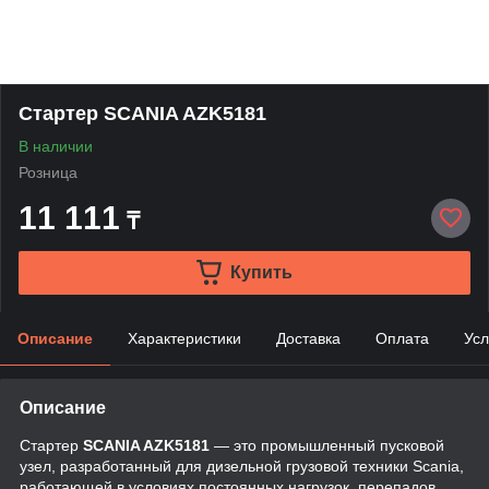
Стартер SCANIA AZK5181
В наличии
Розница
11 111
₸
Купить
Описание
Характеристики
Доставка
Оплата
Усл
Описание
Стартер
SCANIA AZK5181
— это промышленный пусковой
узел, разработанный для дизельной грузовой техники Scania,
работающей в условиях постоянных нагрузок, перепадов