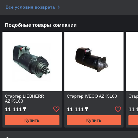
Все условия возврата
Подобные товары компании
Стартер LIEBHERR
Стартер IVECO AZK5180
Ста
AZK5163
11 111
11 111
11 
₸
₸
Купить
Купить