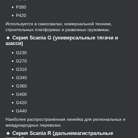
P380
P420
Используется в самосвалах, коммунальной технике,
строительных платформах и развозных грузовиках.
🔹 Серия Scania G (универсальные тягачи и
шасси)
G230
G270
G310
G340
G360
G400
G420
G440
Наиболее распространённая линейка для региональных и
международных перевозок.
🔹 Серия Scania R (дальнемагистральные