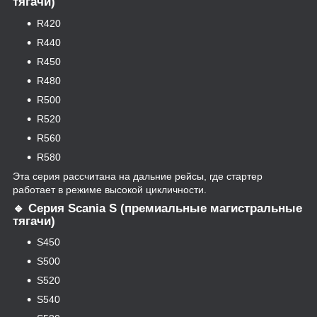
тягачи)
R420
R440
R450
R480
R500
R520
R560
R580
Эта серия рассчитана на дальние рейсы, где стартер
работает в режиме высокой цикличности.
🔹 Серия Scania S (премиальные магистральные
тягачи)
S450
S500
S520
S540