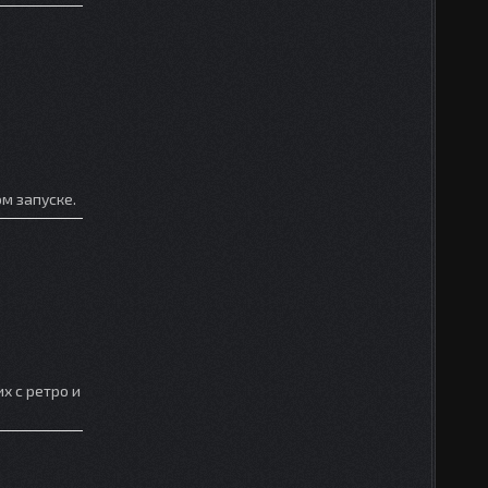
м запуске.
х с ретро и