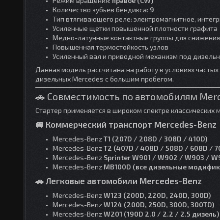
Режим вращения:
правое (CW)
Количество зубьев бендикса:
9
Тип втягивающего реле: электромагнитное, интег
Усиленные щетки повышенной плотности графита
Медно-латунные контактные группы для снижения
Повышенная термостойкость узлов
Усиленный вал и приводной механизм под дизельн
Данная модель рассчитана на работу в условиях частых
дизельных Mercedes с большим пробегом.
🚗 Совместимость по автомобилям Mer
Стартер применяется в широком спектре классических 
🚐 Коммерческий транспорт Mercedes-Benz
Mercedes-Benz
T1 (207D / 208D / 308D / 410D)
Mercedes-Benz
T2 (407D / 408D / 508D / 608D / 7
Mercedes-Benz
Sprinter W901 / W902 / W903 / W
Mercedes-Benz
MB100D (все дизельные модифик
🚗 Легковые автомобили Mercedes-Benz
Mercedes-Benz
W123 (200D, 220D, 240D, 300D)
Mercedes-Benz
W124 (200D, 250D, 300D, 300TD)
Mercedes-Benz
W201 (190D 2.0 / 2.2 / 2.5 дизель)