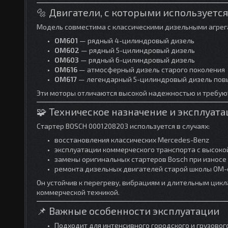
🔩 Двигатели, с которыми используетс
Модель совместима с классическими дизельными агрег
OM601
— рядный 4-цилиндровый дизель
OM602
— рядный 5-цилиндровый дизель
OM603
— рядный 6-цилиндровый дизель
OM616
— атмосферный дизель старого поколения
OM617
— легендарный 5-цилиндровый дизель пов
Эти моторы отличаются высокой надежностью и требуют
🧩 Техническое назначение и эксплуата
Стартер BOSCH 0001208203 используется в случаях:
восстановления классических Mercedes-Benz
эксплуатации коммерческого транспорта с высоко
замены оригинальных стартеров Bosch при износе
ремонта дизельных двигателей старой школы OM-
Он устойчив к перегреву, вибрациям и длительным цикл
коммерческой техникой.
📌 Важные особенности эксплуатации
Подходит для интенсивного городского и грузово