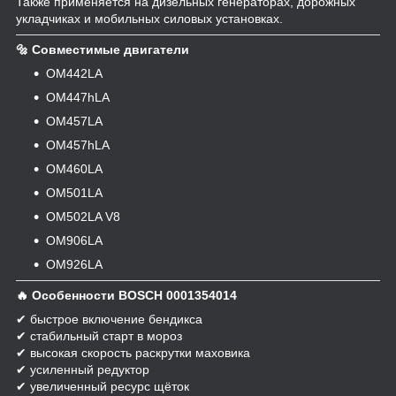
Также применяется на дизельных генераторах, дорожных
укладчиках и мобильных силовых установках.
🔩 Совместимые двигатели
OM442LA
OM447hLA
OM457LA
OM457hLA
OM460LA
OM501LA
OM502LA V8
OM906LA
OM926LA
🔥 Особенности BOSCH 0001354014
✔ быстрое включение бендикса
✔ стабильный старт в мороз
✔ высокая скорость раскрутки маховика
✔ усиленный редуктор
✔ увеличенный ресурс щёток