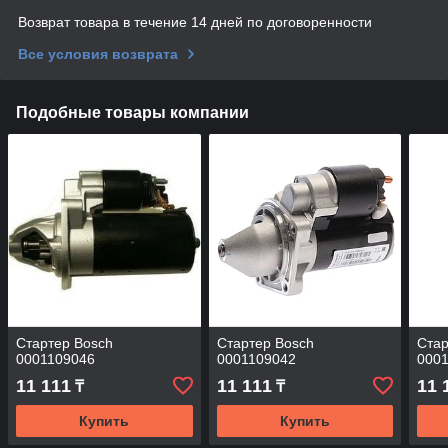
Возврат товара в течение 14 дней по договоренности
Все условия возврата
Подобные товары компании
Стартер Bosch
Стартер Bosch
Ста
0001109046
0001109042
000
11 111
11 111
11 
₸
₸
Купить
Купить