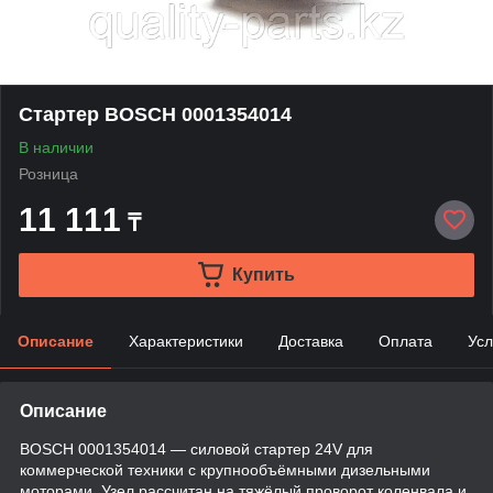
Стартер BOSCH 0001354014
В наличии
Розница
11 111
₸
Купить
Описание
Характеристики
Доставка
Оплата
Усл
Описание
BOSCH 0001354014 — силовой стартер 24V для
коммерческой техники с крупнообъёмными дизельными
моторами. Узел рассчитан на тяжёлый проворот коленвала и