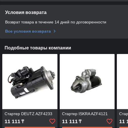
Условия возврата
Возврат товара в течение 14 дней по договоренности
Все условия возврата
Подобные товары компании
Стартер DEUTZ AZF4233
Стартер ISKRA AZF4121
Ста
11 111
11 111
11 
₸
₸