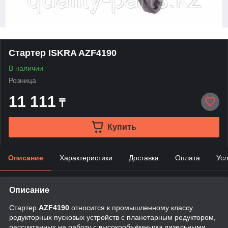
Стартер ISKRA AZF4190
В наличии
Розница
11 111
₸
Купить
Описание
Характеристики
Доставка
Оплата
Усл
Описание
Стартер
AZF4190
относится к промышленному классу
редукторных пусковых устройств с планетарным редуктором,
рассчитанных на работу с высокообъёмными дизельными