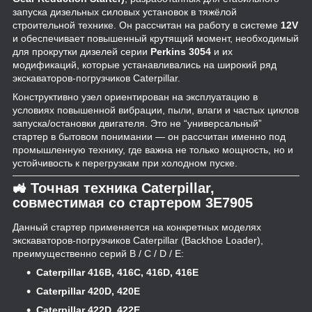
запуска дизельных силовых установок в тяжёлой
строительной технике. Он рассчитан на работу в системе
12V
и обеспечивает повышенный крутящий момент, необходимый
для прокрутки дизелей серии
Perkins 3054
и их
модификаций, которые устанавливались на широкий ряд
экскаваторов-погрузчиков Caterpillar.
Конструктивно узел ориентирован на эксплуатацию в
условиях повышенной вибрации, пыли, влаги и частых циклов
запуска/остановки двигателя. Это не “универсальный”
стартер в бытовом понимании — он рассчитан именно под
промышленную технику, где важна не только мощность, но и
устойчивость к перегрузкам при холодном пуске.
🚜 Точная техника Caterpillar,
совместимая со стартером 3E7905
Данный стартер применяется на конкретных моделях
экскаваторов-погрузчиков Caterpillar (Backhoe Loader),
преимущественно серий B / C / D / E:
Caterpillar 416B, 416C, 416D, 416E
Caterpillar 420D, 420E
Caterpillar 422D, 422E