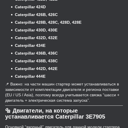
Caterpillar 424D
Caterpillar 426B, 426C
Caterpillar 428B, 428C, 428D, 428E
Caterpillar 430D, 430E
Caterpillar 432D, 432E
Caterpillar 434E
Caterpillar 436B, 436C
Caterpillar 438B, 438C
Caterpillar 442D, 442E
Caterpillar 444E
📌 Важно: на части машин стартер может устанавливаться в
зависимости от комплектации двигателя и региона поставки
(EU / US / Asia), поэтому всегда учитывается связка “шасси +
двигатель + электрическая система запуска”.
🔩 Двигатели, на которые
устанавливается Caterpillar 3E7905
Основной “якорный” двигатель для данной модели стартера