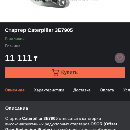
Стартер Caterpillar 3E7905
В наличии
Розница
11 111
₸
Купить
Описание
Характеристики
Доставка
Оплата
Усл
Описание
Стартер
Caterpillar 3E7905
относится к категории
высоконагруженных редукторных стартеров
OSGR (Offset
Gear Reduction Starter)
, разработанных для стабильного