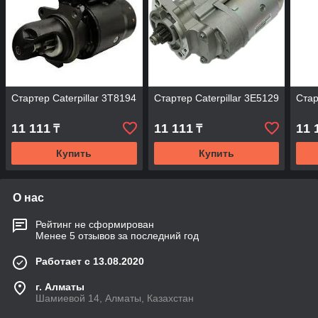
Стартер Caterpillar 3T8194
Стартер Caterpillar 3E5129
Стар
11 111
11 111
11 
₸
₸
Купить
Купить
О нас
Рейтинг не сформирован
Менее 5 отзывов за последний год
Работает с 13.08.2020
г. Алматы
Шамиевой 14, Алматы, Казахстан