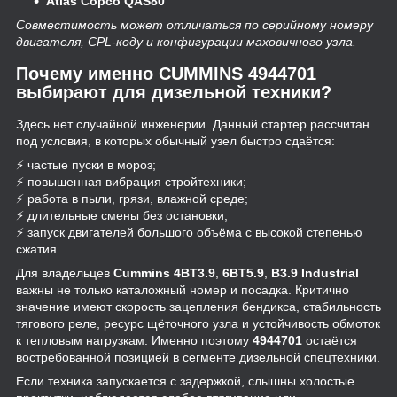
Atlas Copco QAS80
Совместимость может отличаться по серийному номеру
двигателя, CPL-коду и конфигурации маховичного узла.
Почему именно CUMMINS 4944701
выбирают для дизельной техники?
Здесь нет случайной инженерии. Данный стартер рассчитан
под условия, в которых обычный узел быстро сдаётся:
⚡ частые пуски в мороз;
⚡ повышенная вибрация стройтехники;
⚡ работа в пыли, грязи, влажной среде;
⚡ длительные смены без остановки;
⚡ запуск двигателей большого объёма с высокой степенью
сжатия.
Для владельцев
Cummins 4BT3.9
,
6BT5.9
,
B3.9 Industrial
важны не только каталожный номер и посадка. Критично
значение имеют скорость зацепления бендикса, стабильность
тягового реле, ресурс щёточного узла и устойчивость обмоток
к тепловым нагрузкам. Именно поэтому
4944701
остаётся
востребованной позицией в сегменте дизельной спецтехники.
Если техника запускается с задержкой, слышны холостые