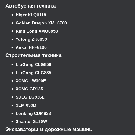
Автобусная техника
Higer KLQ6119
Golden Dragon XML6700
King Long XMQ6858
Yutong ZK6899
Ankai HFF6100
Строительная техника
LiuGong CLG856
LiuGong CLG835
XCMG LW300F
XCMG GR135
SDLG LG936L
SEM 639B
Lonking CDM833
Shantui SL30W
Экскаваторы и дорожные машины