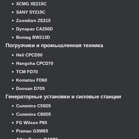
XCMG XE215C
SANY SY215C
Zoomlion ZE215
Dynapac CA250D
Bomag BW213D
Погрузчики и промышленная техника
Heli CPCD50
Hangcha CPCD70
TCM FD70
Komatsu FD60
Doosan D70S
Генераторные установки и силовые станции
Cummins C55D5
Cummins C80D5
FG Wilson P65
Pramac GSW65