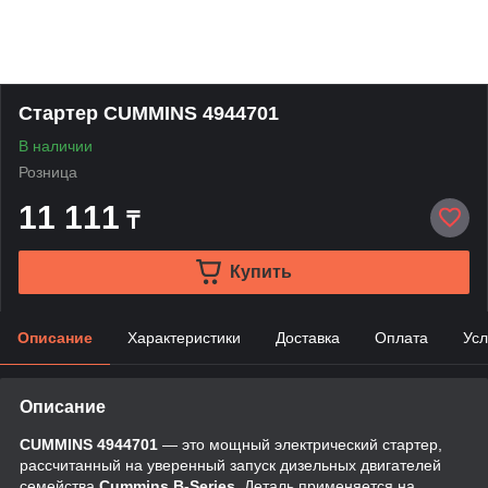
Стартер CUMMINS 4944701
В наличии
Розница
11 111
₸
Купить
Описание
Характеристики
Доставка
Оплата
Усл
Описание
CUMMINS 4944701
— это мощный электрический стартер,
рассчитанный на уверенный запуск дизельных двигателей
семейства
Cummins B-Series
. Деталь применяется на