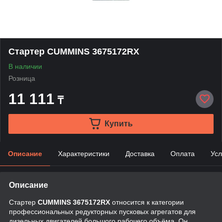
Стартер CUMMINS 3675172RX
В наличии
Розница
11 111
₸
Купить
Описание
Характеристики
Доставка
Оплата
Усл
Описание
Стартер
CUMMINS 3675172RX
относится к категории
профессиональных редукторных пусковых агрегатов для
дизельных двигателей большого рабочего объёма. Он