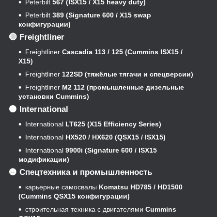
Peterbilt
567 (ISX15 / X15 heavy duty)
Peterbilt
389 (Signature 600 / X15 swap
конфигурации)
🔴 Freightliner
Freightliner
Cascadia 113 / 125 (Cummins ISX15 /
X15)
Freightliner
122SD (тяжёлые тягачи и спецверсии)
Freightliner
M2 112 (промышленные дизельные
установки Cummins)
⚫ International
International
LT625 (X15 Efficiency Series)
International
HX520 / HX620 (QSX15 / ISX15)
International
9900i (Signature 600 / ISX15
модификации)
🟡 Спецтехника и промышленность
карьерные самосвалы
Komatsu HD785 / HD1500
(Cummins QSX15 конфигурации)
строительная техника с двигателями
Cummins