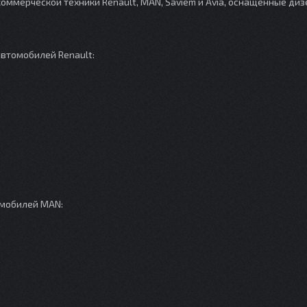
оммерческой техники Renault, MAN, Saviem и Avia, оснащенные ди
втомобилей Renault:
омобилей MAN: