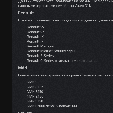
Данный стартер устанавливался на различные модели к
силовыми агрегатами семейства Valeo D11.
Renault
Стартер применяется на следующих моделях грузовых а
Renault 55
Renault 57
Renault JK
Renault JP
Renault Manager
Renault Midliner ранних серий
Renault S-Series
Renault G-Series отдельных модификаций
MAN
Совместимость встречается на ряде коммерческих авт
MAN G90
MAN 8.136
MAN 8.150
MAN 9.136
MAN 9.150
MAN L2000 первых поколений
Saviem