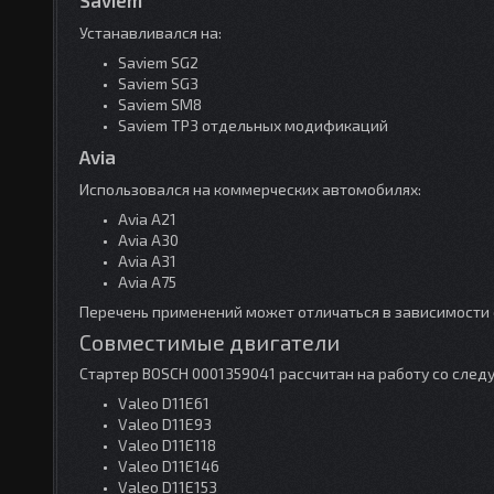
Устанавливался на:
Saviem SG2
Saviem SG3
Saviem SM8
Saviem TP3 отдельных модификаций
Avia
Использовался на коммерческих автомобилях:
Avia A21
Avia A30
Avia A31
Avia A75
Перечень применений может отличаться в зависимости 
Совместимые двигатели
Стартер BOSCH 0001359041 рассчитан на работу со сл
Valeo D11E61
Valeo D11E93
Valeo D11E118
Valeo D11E146
Valeo D11E153