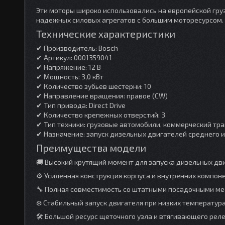
Эти моторы широко использовались на европейской гру
надежных силовых агрегатов с большим моторесурсом.
Технические характеристики
✔ Производитель: Bosch
✔ Артикул: 0001359041
✔ Напряжение: 12 В
✔ Мощность: 3,0 кВт
✔ Количество зубьев шестерни: 10
✔ Направление вращения: правое (CW)
✔ Тип привода: Direct Drive
✔ Количество крепежных отверстий: 3
✔ Тип техники: грузовые автомобили, коммерческий тра
✔ Назначение: запуск дизельных двигателей среднего 
Преимущества модели
🚚 Высокий крутящий момент для запуска дизельных дв
⚙️ Усиленная конструкция корпуса и внутренних компон
🔧 Полная совместимость со штатными посадочными мест
❄️ Стабильный запуск двигателя при низких температура
🛠 Большой ресурс щеточного узла и втягивающего реле