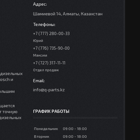
Шамиевой 14, Алматы, Казахстан
+7 (777) 280-00-33
Юрий
+7 (776) 735-90-00
Максим
+7 (727) 317-11-11
Отдел продаж
 дизельных
osch и
info@q-parts.kz
большим
ащается
ГРАФИК РАБОТЫ
т точную
 дизельных
Понедельник
09:00
18:00
Вторник
09:00
18:00