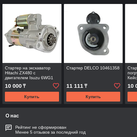
Стартер на экскаватор
Стартер DELCO 10461358
Стар
Hitachi ZX480 с
погр
двигателем Isuzu 6WG1
Кейс
10 000
11 111
10 
₸
₸
Купить
Купить
О нас
Рейтинг не сформирован
Менее 5 отзывов за последний год