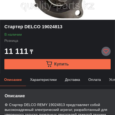
Стартер DELCO 19024813
В наличии
Розница
11 111
₸
Купить
Описание
Характеристики
Доставка
Оплата
Усл
Описание
⚙️ Стартер DELCO REMY 19024813 представляет собой
высоконадежный электрический агрегат, разработанный для
уверенного запуска дизельных двигателей тяжелой техники,