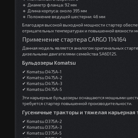
🔹 Диаметр фланца: 92 мм
🔹 Длина корпуса: около 395 мм
🔹 Положение ведущей шестерни: 46 мм
Благодаря высокой выходной мощности стартер обеспеч
отрицательных температурах и повышенной вязкости м
Применение стартера CARGO 114164
Данная модель является аналогом оригинальных старте
дизельными двигателями семейства SA6D125.
Бульдозеры Komatsu
✔ Komatsu D475A-1
✔ Komatsu D475A-2
✔ Komatsu D475A-3
✔ Komatsu D475A-5
Эти карьерные бульдозеры оснащаются мощными шести
требуется стартер повышенной производительности.
Гусеничные тракторы и тяжелая карьерная 
✔ Komatsu D375A-2
✔ Komatsu D375A-3
✔ Komatsu D375A-5