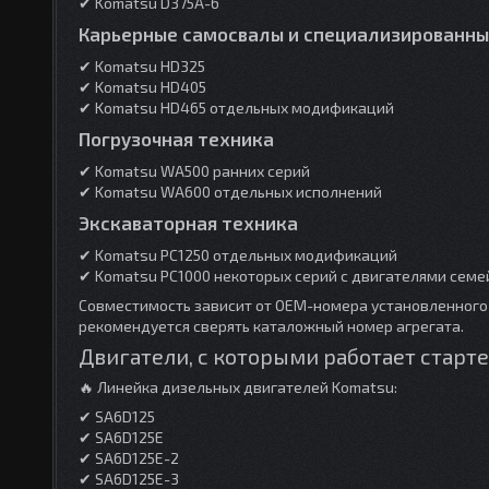
✔ Komatsu D375A-6
Карьерные самосвалы и специализированн
✔ Komatsu HD325
✔ Komatsu HD405
✔ Komatsu HD465 отдельных модификаций
Погрузочная техника
✔ Komatsu WA500 ранних серий
✔ Komatsu WA600 отдельных исполнений
Экскаваторная техника
✔ Komatsu PC1250 отдельных модификаций
✔ Komatsu PC1000 некоторых серий с двигателями семе
Совместимость зависит от OEM-номера установленного 
рекомендуется сверять каталожный номер агрегата.
Двигатели, с которыми работает старте
🔥 Линейка дизельных двигателей Komatsu:
✔ SA6D125
✔ SA6D125E
✔ SA6D125E-2
✔ SA6D125E-3