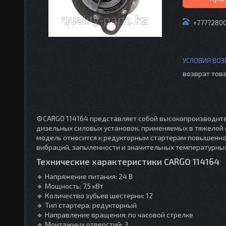
+7777280
возврат това
⚙️CARGO 114164 представляет собой высокопроизводите
дизельных силовых установок, применяемых в тяжелой 
модель относится к редукторным стартерам повышенной
вибраций, запыленности и значительных температурны
Технические характеристики CARGO 114164
🔹 Напряжение питания: 24 В
🔹 Мощность: 7,5 кВт
🔹 Количество зубьев шестерни: 12
🔹 Тип стартера: редукторный
🔹 Направление вращения: по часовой стрелке
🔹 Монтажных отверстий: 3