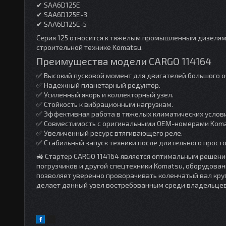
✔ SAA6D125E
✔ SAA6D125E-3
✔ SAA6D125E-5
Серия 125 относится к тяжелым промышленным дизелям
строительной технике Komatsu.
Преимущества модели CARGO 114164
✅ Высокий пусковой момент для двигателей большого 
✅ Надежный планетарный редуктор.
✅ Усиленный якорь и коллекторный узел.
✅ Стойкость к вибрационным нагрузкам.
✅ Эффективная работа в тяжелых климатических услови
✅ Совместимость с оригинальными OEM-номерами Koma
✅ Увеличенный ресурс втягивающего реле.
✅ Стабильный запуск техники после длительного просто
🚜 Стартер CARGO 114164 является оптимальным решен
погрузчиков и другой спецтехники Komatsu, оборудован
позволяет уверенно проворачивать коленчатый вал кру
делает данный узел востребованным среди владельцев