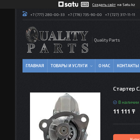
Создать сайт
на Satu.kz
+7 (777) 280-00-33
+7 (776) 735-90-00
+7 (727) 317-11-11
Quality Parts
ГЛАВНАЯ
ТОВАРЫ И УСЛУГИ
О НАС
КОНТАКТЫ
Стартер C
В наличии
11 111 ₸
Купи