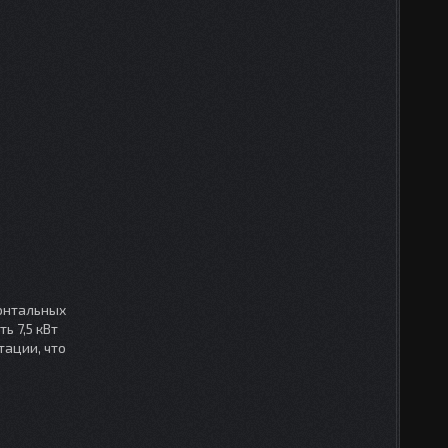
онтальных
ь 7,5 кВт
ации, что