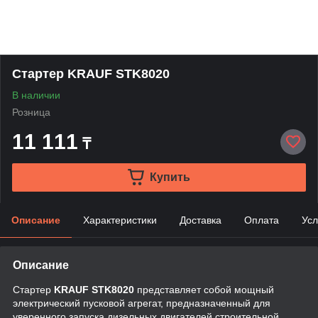
Стартер KRAUF STK8020
В наличии
Розница
11 111
₸
Купить
Описание
Характеристики
Доставка
Оплата
Усл
Описание
Стартер
KRAUF STK8020
представляет собой мощный
электрический пусковой агрегат, предназначенный для
уверенного запуска дизельных двигателей строительной