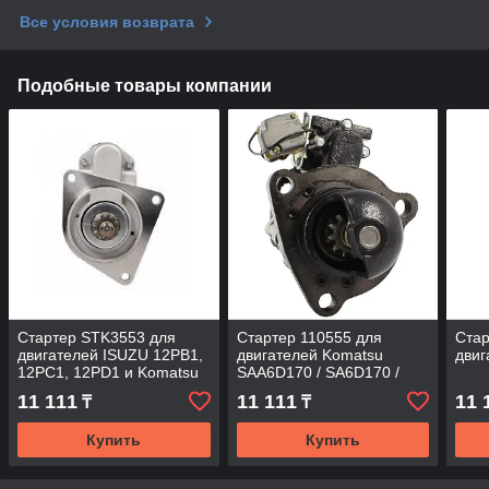
Все условия возврата
Подобные товары компании
Стартер STK3553 для
Стартер 110555 для
Стар
двигателей ISUZU 12PB1,
двигателей Komatsu
дви
12PC1, 12PD1 и Komatsu
SAA6D170 / SA6D170 /
SA6D140
S6D170
11 111
11 111
11 
₸
₸
Купить
Купить