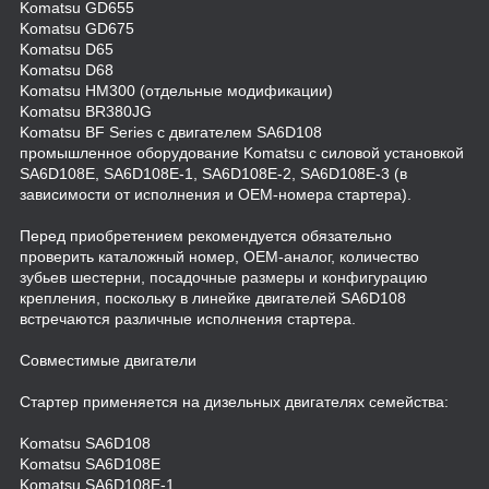
Komatsu GD655
Komatsu GD675
Komatsu D65
Komatsu D68
Komatsu HM300 (отдельные модификации)
Komatsu BR380JG
Komatsu BF Series с двигателем SA6D108
промышленное оборудование Komatsu с силовой установкой
SA6D108E, SA6D108E-1, SA6D108E-2, SA6D108E-3 (в
зависимости от исполнения и OEM-номера стартера).
Перед приобретением рекомендуется обязательно
проверить каталожный номер, OEM-аналог, количество
зубьев шестерни, посадочные размеры и конфигурацию
крепления, поскольку в линейке двигателей SA6D108
встречаются различные исполнения стартера.
Совместимые двигатели
Стартер применяется на дизельных двигателях семейства:
Komatsu SA6D108
Komatsu SA6D108E
Komatsu SA6D108E-1