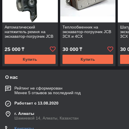
Автоматический
Теплообменник на
Шату
натяжитель ремня на
экскаватор-погрузчик JCB
экск
экскаватор-погрузчик JCB
3CX и 4CX
3CX
3CX и 4CX
25 000
30 000
30 
₸
₸
Купить
Купить
О нас
Рейтинг не сформирован
Менее 5 отзывов за последний год
Работает с 13.08.2020
г. Алматы
Шамиевой 14, Алматы, Казахстан
Контакты