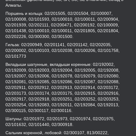
Алматы.
Поршень и кольца: 02/201505, 02/201504, 02/100007,
02/100008, 02/101593, 02/100010, 02/100011, 02/200904,
02/201939, 02/202111, 02/200471, 02/200192, 02/100009,
02/101438, 02/100010, 02/100011, 02/201805, 02/201804,
02/202226, 02/300300, 02/301500.
Гильза: 02/200949, 02/201141, 02/201142, 02/202035,
02/200002, 02/100103, 02/102038, 02/100206, 02/101758,
02/101773
Вкладыши шатунные, вкладыши коренные: 02/192002,
02/192009, 02/192003, 02/192004, 02/192005, 02/192008,
02/192007, 02/192006, 02/192078, 02/192079, 02/192080,
02/192081, 02/192085, 02/192086, 02/192087, 02/192088,
02/202911, 02/202912, 02/202913, 02/202914, 02/203172,
02/203173, 02/203174, 02/203175, 02/202915, 02/202916,
02/202917, 02/202918, 02/203251, 02/203252, 02/203253,
02/203254, 02/192083, 02/192011, 02/192084, 02/192013,
02/300115, 02/300117, 02/300116.
Шатуны: 02/201972, 02/201973, 02/201974, 02/201975,
02/101632, 02/101440, 02/300918.
Сальник коренной, лобовой: 02/300107, 813/00222,