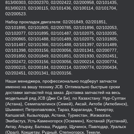
813/00303, 02/202370, 02/202422, 02/200958, 02/101435,
813/00223, 02/100115, 02/101436, 02/100114, 02/101704,
02/200523.
Набор прокладок двигателя: 02/201849, 02/201851,
02/101895, 02/101805, 02/200785, 02/101896, 02/102053,
02/102077, 02/101895, 02/101487, 02/102075, 02/102035,
02/200865, 02/101488, 02/101489, 02/102075, 02/101805,
02/101487, 02/101366, 02/101488, 02/101397, 02/101489,
02/101398, 02/203156, 02/203056, 02/201341, 02/200777,
02/201850, 02/201849, 02/201851, 02/201930, 02/202451,
02/202472, 02/203156, 02/203056, 02/200214, 02/200774,
02/200215, 02/200184, 02/200214, 02/200774, 02/200434,
02/202451, 02/201341, 02/203156.
Наши менеджера, профессионально подберут запчасти
именно на вашу технику JCB. Оптимально быстрые сроки
доставки запчастей под заказ. Доставка запчастей на весь
модельный ряд JCB (Джи Си Би), по Казахстану: Нур-Султан
(Астана), Семипалатинск (Семей), Аксай, Актобе (Актюбинск),
Шымкент, Петропавловск, Тараз, Караганда, Темиртау,
Капшагай, Кызылорда, Астана, Туркестан, Жезказган,
Экибастуз, Усть-Каменогорск (Оскемен), Костанай (Кустанай),
Актау, Атырау, Балхаш, Риддер, Щучинск, Павлодар, Уральск
(Орал), Кокшетау, Рудный, Степногорск, Текели,