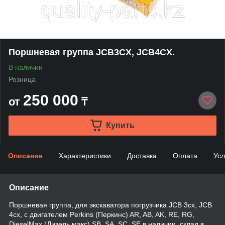
Поршневая группа JCB3CX, JCB4CX.
В наличии
Розница
250 000
от
₸
Купить
Описание
Характеристики
Доставка
Оплата
Усл
Описание
Поршневая группа, для экскаватора погрузчика JCB 3cx, JCB
4cx, с двигателем Perkins (Перкинс) AR, AB, AK, RE, RG,
DieselMax (Дизель макс) SB, SA, SC, SE в наличии, склад в