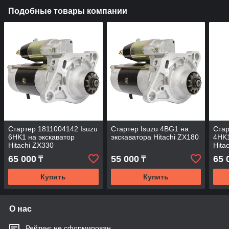
Подобные товары компании
Стартер 1811004142 Isuzu
Стартер Isuzu 4BG1 на
Стар
6HK1 на экскаватор
экскаватора Hitachi ZX180
4HK1
Hitachi ZX330
Hita
65 000
55 000
65 
₸
₸
Купить
Купить
О нас
Рейтинг не сформирован