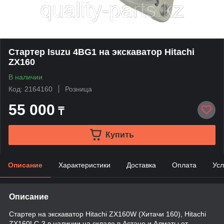
Стартер Isuzu 4BG1 на экскаватор Hitachi
ZX160
В наличии
Код: 2164160
Розница
55 000
₸
Купить
Описание
Характеристики
Доставка
Оплата
Усл
Описание
Стартер на экскаватор Hitachi ZX160W (Хитачи 160), Hitachi
ZX160LC-3 в наличии на складе в Астане и Алматы от