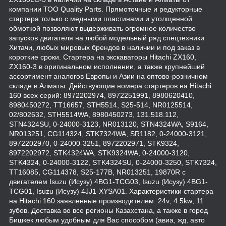
компании ТОО Quality Parts. Прямоточные и редукторные
стартера только с медными пластинами и утолщенной
обмоткой позволяют выдерживать огромное количество
запусков двигателя на любой модельный ряд спецтехники
Хитачи, любых мировых брендов в наличии и под заказ в
короткие сроки. Стартера на экскаваторы Hitachi ZX160,
ZX160-3 в оригинальном исполнении, а также крупнейший
ассортимент аналогов Европы и Азии на оптово-розничном
складе в Алматы. Действующие номера стартеров на Hitachi
160 всех серий: 8972202974, 8972251991, 8980620410,
8980450272, TT16657, STH5514, S25-514, NR0125514,
02/802632, STH5514WA, 8980450273, 131.518.112,
STN4324SU, 0-24000-3123, NR013120, STN4324WA, S9164,
NR013251, CG114324, STK7324WA, SR1182, 0-24000-3121,
8972202970, 0-24000-3251, 8972202971, STK9324,
8972202972, STK4324WA, STK9324WA, 0-24000-3120,
STK4324, 0-24000-3122, STK4324SU, 0-24000-3250, STK7324,
TT16085, CG114378, S25-177B, NR013251, 19870R с
двигателем Isuzu (Исузу) 4BG1-TCG03, Isuzu (Исузу) 4BG1-
TCG01, Isuzu (Исузу) 4JJ1-XYSA01. Характеристики стартера
на Hitachi 160 заявленные производителем: 24v; 4.5kw; 11
зубов. Доставка во все регионы Казахстана, а также в город
Бишкек любым удобным для Вас способом (авиа, жд, авто