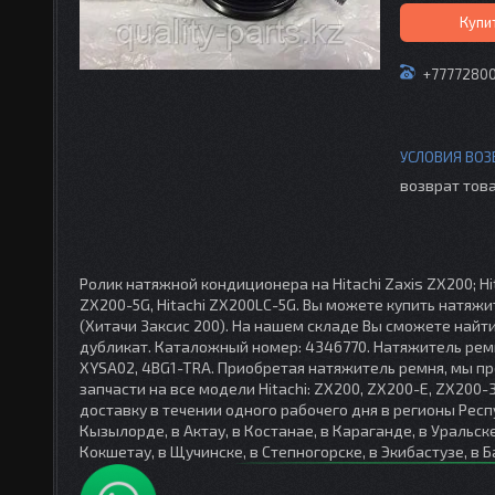
Купи
+7777280
возврат това
Ролик натяжной кондиционера на Hitachi Zaxis ZX200; Hita
ZX200-5G, Hitachi ZX200LC-5G. Вы можете купить натяжи
(Хитачи Заксис 200). На нашем складе Вы сможете найт
дубликат. Каталожный номер: 4346770. Натяжитель ремн
XYSA02, 4BG1-TRA. Приобретая натяжитель ремня, мы пр
запчасти на все модели Hitachi: ZX200, ZX200-E, ZX200
доставку в течении одного рабочего дня в регионы Респу
Кызылорде, в Актау, в Костанае, в Караганде, в Уральске
Кокшетау, в Щучинске, в Степногорске, в Экибастузе, в Б