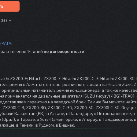
ть
0033
ра в течение 14 дней
по договоренности
chi ZX200-E; Hitachi ZX200-3; Hitachi ZX200LC-3; Hitachi ZX200-3G; 
тель ремня в Алматы с оптово-розничного склада на Hitachi Zaxis Z
и оригинальный натяжитель ремня кондиционера, а так же качеств
я применяется на дизельные двигателя ISUZU (исузу) 4BG1-TRA01,
едоставляем гарантию на заводской брак. Так же Вы можете найти
-3, ZX200LC-3, ZX200-3G, ZX200LC-3G, ZX200-5G, ZX200LC-5G. Осуще
блики Казахстан (РК): в Астане, в Павлодаре, в Петропавловске, в
 (Орал), в Таразе, в Усть-Каменгорске, в Атырау, в Талдыкоргане, в
алхаше, в Текели, в Рудном, в Бишкек.