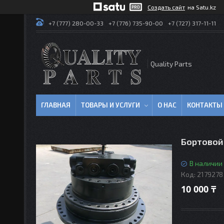
Создать сайт
на Satu.kz
+7 (777) 280-00-33
+7 (776) 735-90-00
+7 (727) 317-11-11
Quality Parts
ГЛАВНАЯ
ТОВАРЫ И УСЛУГИ
О НАС
КОНТАКТЫ
Бортовой 
В наличии
Код:
2179278
10 000 ₸