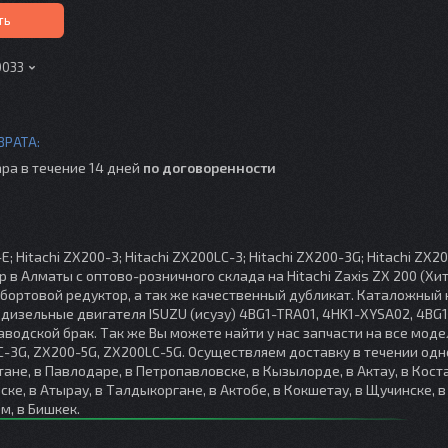
ть
0033
ра в течение 14 дней
по договоренности
; Hitachi ZX200-3; Hitachi ZX200LC-3; Hitachi ZX200-3G; Hitachi ZX2
 в Алматы с оптово-розничного склада на Hitachi Zaxis ZX 200 (Хи
 бортовой редуктор, а так же качественный дубликат. Каталожный
дизельные двигателя ISUZU (исузу) 4BG1-TRA01, 4HK1-XYSA02, 4BG1
одской брак. Так же Вы можете найти у нас запчасти на все модел
C-3G, ZX200-5G, ZX200LC-5G. Осуществляем доставку в течении одн
тане, в Павлодаре, в Петропавловске, в Кызылорде, в Актау, в Коста
ске, в Атырау, в Талдыкоргане, в Актобе, в Кокшетау, в Щучинске, в
м, в Бишкек.