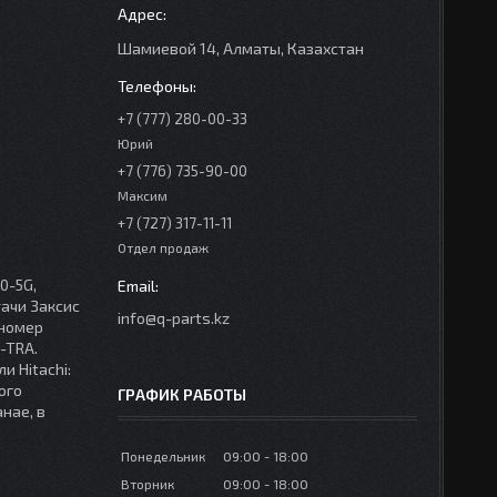
Шамиевой 14, Алматы, Казахстан
+7 (777) 280-00-33
Юрий
+7 (776) 735-90-00
Максим
+7 (727) 317-11-11
Отдел продаж
00-5G,
тачи Заксис
info@q-parts.kz
 номер
-TRA.
и Hitachi:
ого
ГРАФИК РАБОТЫ
нае, в
Понедельник
09:00
18:00
Вторник
09:00
18:00