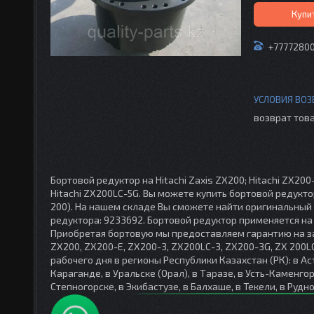
Купи
+7777280
возврат това
Бортовой редуктор на Hitachi Zaxis ZX200; Hitachi ZX200-E
Hitachi ZX200LC-5G. Вы можете купить бортовой редуктор
200). На нашем складе Вы сможете найти оригинальный
редуктора: 9233692. Бортовой редуктор применяется на 
Приобретая бортовую мы предоставляем гарантию на зав
ZX200, ZX200-E, ZX200-3, ZX200LC-3, ZX200-3G, ZX 200L
рабочего дня в регионы Республики Казахстан (РК): в Ас
Караганде, в Уральске (Орал), в Таразе, в Усть-Каменгор
Степногорске, в Экибастузе, в Балхаше, в Текели, в Рудно