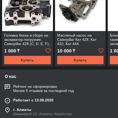
Головка блока в сборе на
Масляный насос на
Блок
экскаватор-погрузчик
Caterpillar Кат 428, Кат
такж
Caterpillar 428 (C, D, E, F),
432, Кат 444
экск
432 (C, D, E, F) Кат
Cater
1 000
10 000
1 0
₸
₸
432 
Купить
Купить
О нас
Рейтинг не сформирован
Менее 5 отзывов за последний год
Работает с 13.08.2020
г. Алматы
Шамиевой 14, Алматы, Казахстан