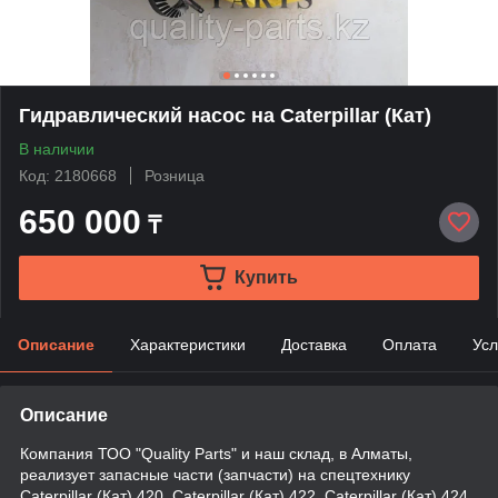
Гидравлический насос на Caterpillar (Кат)
В наличии
Код: 2180668
Розница
650 000
₸
Купить
Описание
Характеристики
Доставка
Оплата
Усл
Описание
Компания ТОО "Quality Parts" и наш склад, в Алматы,
реализует запасные части (запчасти) на спецтехнику
Caterpillar (Кат) 420, Caterpillar (Кат) 422, Caterpillar (Кат) 424,