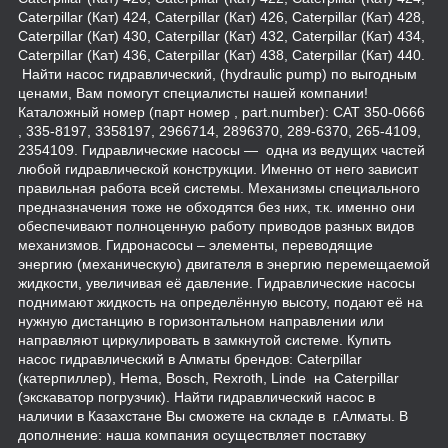
Caterpillar (Кат) 424, Caterpillar (Кат) 426, Caterpillar (Кат) 428,
Caterpillar (Кат) 430, Caterpillar (Кат) 432, Caterpillar (Кат) 434,
Caterpillar (Кат) 436, Caterpillar (Кат) 438, Caterpillar (Кат) 440.
Найти насос гидравлический, (hydraulic pump) по выгодным
ценами, Вам помогут специалисты нашей компании!
Каталожный номер (парт номер , part.number): CAT 350-0666
, 335-8197, 3358197, 2966714, 2896370, 289-6370, 265-4109,
2354109. Гидравлические насосы — одна из ведущих частей
любой гидравлической конструкции. Именно от него зависит
правильная работа всей системы. Механизмы специального
предназначения тоже не обходятся без них, т.к. именно они
обеспечивают полноценную работу приводов разных видов
механизмов. Гидронасосы – элементы, переводящие
энергию (механическую) двигателя в энергию перемещаемой
жидкости, увеличивая её давление. Гидравлические насосы
поднимают жидкость на определённую высоту, подают её на
нужную дистанцию в горизонтальном направлении или
направляют циркулировать в замкнутой системе. Купить
насос гидравлический в Алматы брендов: Caterpillar
(катерпиллер), Hema, Bosch, Rexroth, Linde на Caterpillar
(экскаватор погрузчик). Найти гидравлический насос в
наличии в Казахстане Вы сможете на складе в г.Алматы. В
дополнение: наша компания осуществляет поставку