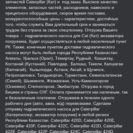
запчастей Caterpillar (Кат) и под заказ. Высокое качество
элементов, запасных частей, расходников, навесного и
прицепного оборудования, скорое время поставки,
конкурентоспособные цены – характеристики, достойные
того, чтобы служить Вам длительный срок и заниматься
трудом без страха за свою спецтехнику. Отгрузка Вашего
товара - гидравлического насоса для Cat (Кат) экскаватора
погрузчика, будет осуществляться в любой населенный пункт
РК. Также, конечным пунктом доставки гидравлического
насоса могут быть любые города Республики Казахастан:
Алматы, Уральск (Орал), Темиртау, Рудный, Кокшетау,
Костанай (Кустанай), Павлодар, Балхаш, Текели, Капшагае
(Капчагай), Кызылорда, Астана, Аксай, в Щучинск,
Петропавловск, Талдыкорган, Туркестане, Семипалатинске
(Семей), Шымкенте, Жезказгане, Усть-Каменогорске
(Оскемен), Степногорске, Экибастузе. Отгрузка в город
Бишкек и страны СНГ. Оплата принимается как наличным, так
и безналичным платежом. Отгружаем в течении одного
рабочего дня (авто, авиа, ж/д) перевозками. Сделаем
отправку гидравлического насоса для Caterpillar
(Катерпиллер, экскаватор погрузчик) в любой регион
Республики Казахстан. Caterpillar 420D, Caterpillar 420E,
Caterpillar 420F, Caterpillar 422C, Caterpillar 422D, Caterpillar
422E, Caterpillar 422F, Caterpillar 424C, Caterpillar 424D,