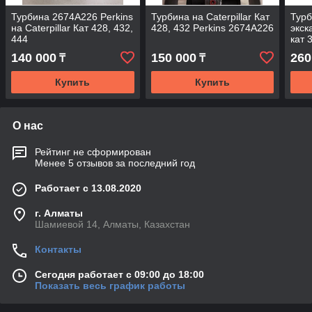
Турбина 2674A226 Perkins
Турбина на Caterpillar Кат
Турб
на Caterpillar Кат 428, 432,
428, 432 Perkins 2674A226
экск
444
кат 
140 000
150 000
260
₸
₸
Купить
Купить
О нас
Рейтинг не сформирован
Менее 5 отзывов за последний год
Работает с 13.08.2020
г. Алматы
Шамиевой 14, Алматы, Казахстан
Контакты
Сегодня работает с 09:00 до 18:00
Показать весь график работы