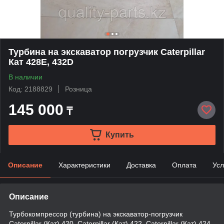
Турбина на экскаватор погрузчик Caterpillar
Кат 428E, 432D
В наличии
Код: 2188829
Розница
145 000
₸
Купить
Описание
Характеристики
Доставка
Оплата
Усл
Описание
Турбокомпрессор (турбина) на экскаватор-погрузчик
Caterpillar (Кат) 420, Caterpillar (Кат) 422, Caterpillar (Кат) 424,