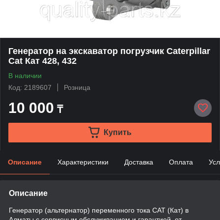
Генератор на экскаватор погрузчик Caterpillar
Cat Кат 428, 432
В наличии
Код: 2189607
Розница
10 000
₸
Купить
Описание
Характеристики
Доставка
Оплата
Усл
Описание
Генератор (альтернатор) переменного тока CAT (Кат) в
Алматы с сервисным обслуживанием и гарантией, от