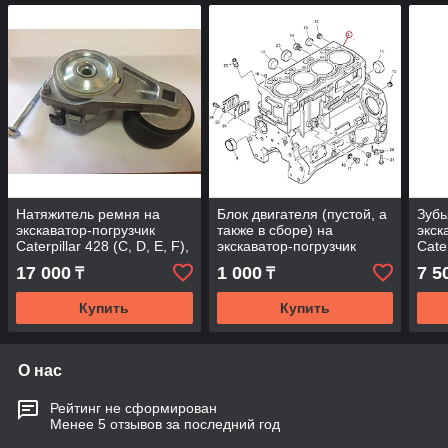
Натяжитель ремня на
Блок двигателя (пустой, а
Зубь
экскаватор-погрузчик
также в сборе) на
экск
Caterpillar 428 (C, D, E, F),
экскаватор-погрузчик
Cater
432 (C, D, E, F) Кат, Cat
Caterpillar 428 (C, D, E, F),
432 
17 000
1 000
7 5
₸
₸
432 Кат Cat
Купить
Купить
О нас
Рейтинг не сформирован
Менее 5 отзывов за последний год