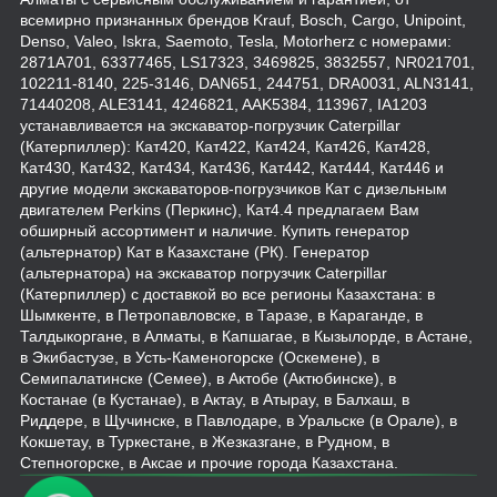
всемирно признанных брендов Krauf, Bosch, Cargo, Unipoint,
Denso, Valeo, Iskra, Saemoto, Tesla, Motorherz с номерами:
2871A701, 63377465, LS17323, 3469825, 3832557, NR021701,
102211-8140, 225-3146, DAN651, 244751, DRA0031, ALN3141,
71440208, ALE3141, 4246821, AAK5384, 113967, IA1203
устанавливается на экскаватор-погрузчик Caterpillar
(Катерпиллер): Кат420, Кат422, Кат424, Кат426, Кат428,
Кат430, Кат432, Кат434, Кат436, Кат442, Кат444, Кат446 и
другие модели экскаваторов-погрузчиков Кат с дизельным
двигателем Perkins (Перкинс), Кат4.4 предлагаем Вам
обширный ассортимент и наличие. Купить генератор
(альтернатор) Кат в Казахстане (РК). Генератор
(альтернатора) на экскаватор погрузчик Caterpillar
(Катерпиллер) с доставкой во все регионы Казахстана: в
Шымкенте, в Петропавловске, в Таразе, в Караганде, в
Талдыкоргане, в Алматы, в Капшагае, в Кызылорде, в Астане,
в Экибастузе, в Усть-Каменогорске (Оскемене), в
Семипалатинске (Семее), в Актобе (Актюбинске), в
Костанае (в Кустанае), в Актау, в Атырау, в Балхаш, в
Риддере, в Щучинске, в Павлодаре, в Уральске (в Орале), в
Кокшетау, в Туркестане, в Жезказгане, в Рудном, в
Степногорске, в Аксае и прочие города Казахстана.