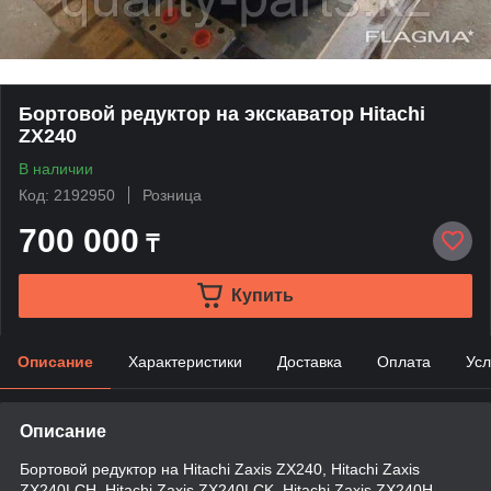
Бортовой редуктор на экскаватор Hitachi
ZX240
В наличии
Код: 2192950
Розница
700 000
₸
Купить
Описание
Характеристики
Доставка
Оплата
Усл
Описание
Бортовой редуктор на Hitachi Zaxis ZX240, Hitachi Zaxis
ZX240LCH, Hitachi Zaxis ZX240LCK, Hitachi Zaxis ZX240H,