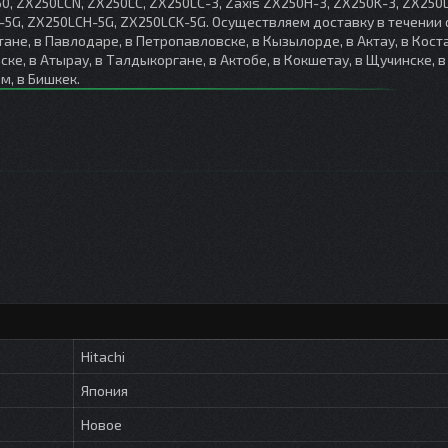
50, ZX250LCN, ZX250LC, ZX250LC-3, Zaxis ZX250H-3, ZX250K-3, ZX250
-5G, ZX250LCH-5G, ZX250LCK-5G. Осуществляем доставку в течении
тане, в Павлодаре, в Петропавловске, в Кызылорде, в Актау, в Коста
ске, в Атырау, в Талдыкоргане, в Актобе, в Кокшетау, в Щучинске, в
м, в Бишкек.
Hitachi
Япония
Новое