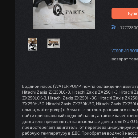
Купи
+7777280
возврат това
Водяной насос (WATER PUMP, помпа охлаждения двигателя) 
Hitachi Zaxis ZX250LC-3, Hitachi Zaxis ZX250H-3, Hitachi Z
ZX250LCK-3, Hitachi Zaxis ZX250H-3G, Hitachi Zaxis ZX250K
ZX250H-5G, Hitachi Zaxis ZX250K-5G, Hitachi Zaxis ZX250
помпа, water pump) в Алматы с оптово-розничного склада
найти оригинальный водяной насос, а так же качестве
двигателя применяется на дизельные двигателя ISUZU (ис
предостерегает двигатель, от перегрева циркулируя ж
рабочую температуру в ДВС. Приобретая водяной насос