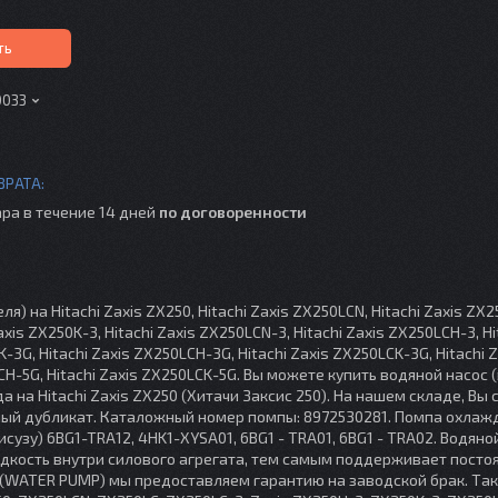
ть
0033
ра в течение 14 дней
по договоренности
на Hitachi Zaxis ZX250, Hitachi Zaxis ZX250LCN, Hitachi Zaxis ZX2
axis ZX250K-3, Hitachi Zaxis ZX250LCN-3, Hitachi Zaxis ZX250LCH-3, Hi
-3G, Hitachi Zaxis ZX250LCH-3G, Hitachi Zaxis ZX250LCK-3G, Hitachi Z
LCH-5G, Hitachi Zaxis ZX250LCK-5G. Вы можете купить водяной насос 
 на Hitachi Zaxis ZX250 (Хитачи Заксис 250). На нашем складе, Вы
нный дубликат. Каталожный номер помпы: 8972530281. Помпа охлаж
узу) 6BG1-TRA12, 4HK1-XYSA01, 6BG1 - TRA01, 6BG1 - TRA02. Водяно
идкость внутри силового агрегата, тем самым поддерживает посто
 (WATER PUMP) мы предоставляем гарантию на заводской брак. Так