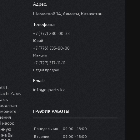
Шамиевой 14, Алматы, Казахстан
+7 (777) 280-00-33
Юрий
+7 (776) 735-90-00
Максим
+7 (727) 317-11-11
Отдел продаж
50LC,
info@q-parts.kz
tachi Zaxis
axis
(водяная
 сможете
ГРАФИК РАБОТЫ
дения
й насос
янную
Понедельник
09:00
18:00
 же Вы
Вторник
09:00
18:00