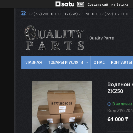
Создать сайт
на Satu.kz
+7 (777) 280-00-33
+7 (776) 735-90-00
+7 (727) 317-11-11
Quality Parts
ГЛАВНАЯ
ТОВАРЫ И УСЛУГИ
О НАС
КОНТАКТЫ
Водяной н
ZX250
В наличии
Код:
2195204
64 000 ₸