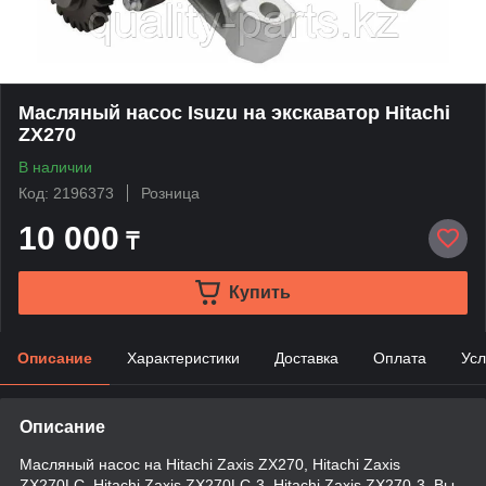
Масляный насос Isuzu на экскаватор Hitachi
ZX270
В наличии
Код: 2196373
Розница
10 000
₸
Купить
Описание
Характеристики
Доставка
Оплата
Усл
Описание
Масляный насос на Hitachi Zaxis ZX270, Hitachi Zaxis
ZX270LC, Hitachi Zaxis ZX270LC-3, Hitachi Zaxis ZX270-3. Вы