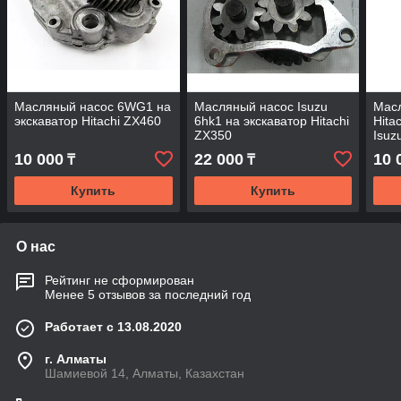
Масляный насос 6WG1 на
Масляный насос Isuzu
Мас
экскаватор Hitachi ZX460
6hk1 на экскаватор Hitachi
Hita
ZX350
Isu
10 000
22 000
10 
₸
₸
Купить
Купить
О нас
Рейтинг не сформирован
Менее 5 отзывов за последний год
Работает с 13.08.2020
г. Алматы
Шамиевой 14, Алматы, Казахстан