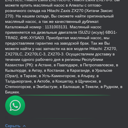
можете купить масляный насос в Алматы с оптово-
розничного склада на Hitachi Zaxis ZX270 (Хитачи Заксис
270). На нашем складе, Вы сможете найти оригинальный
масляный насос, а так же качественный дубликат.
Каталожный номер : 1131003131. Масляный насос
применяется на дизельные двигателя ISUZU (исузу) 6BG1-
TRA02, 4HK-XYSA03. Приобретая масляный насос, мы
предоставляем гарантию на заводской брак. Так же Вы
можете найти у нас запчасти на все модели Hitachi: ZX270,
ZX270LC, ZX270LC-3, ZX270-3. Осуществляем доставку в
течении одного рабочего дня в регионы Республики
Казахстан (РК): в Астане, в Павлодаре, в Петропавловске, в
Кызылорде, в Актау, в Костанае, в Караганде, в Уральске
(Орал), в Таразе, в Усть-Каменгорске, в Атырау, в
Талдыкоргане, в Актобе, в Кокшетау, в Щучинске, в
Степногорске, в Экибастузе, в Балхаше, в Текели, в Рудном, в
Бишкек.
Скрыть