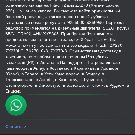
розничного склада на Hitachi Zaxis ZX270 (Хитачи Заксис
270). На нашем складе, Вы сможете найти оригинальный
бортовой редуктор, а так же качественный дубликат.
Каталожный номер редуктора: 9255880, 9256990. Бортовой
редуктор применяется на дизельные двигателя ISUZU (исузу)
6BG1-TRA02, 4HK-XYSA03. Приобретая бортовую мы
предоставляем гарантию на заводской брак. Так же Вы
можете найти у нас запчасти на все модели Hitachi: ZX270,
ZX270LC, ZX270LC-3, ZX270-3. Осуществляем доставку в
течении одного рабочего дня в регионы Республики
Казахстан (РК): в Астане, в Павлодаре, в Петропавловске, в
Кызылорде, в Актау, в Костанае, в Караганде, в Уральске
(Орал), в Таразе, в Усть-Каменгорске, в Атырау, в
Талдыкоргане, в Актобе, в Кокшетау, в Щучинске, в
Степногорске, в Экибастузе, в Балхаше, в Текели, в Рудном, в
Бишкек.
Скрыть