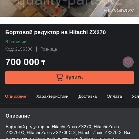
Бортовой редуктор на Hitachi ZX270
В наличии
Код: 2196396
Розница
700 000
₸
Купить
Описание
Характеристики
Доставка
Оплата
Усл
Описание
Бортовой редуктор на Hitachi Zaxis ZX270, Hitachi Zaxis
ZX270LC, Hitachi Zaxis ZX270LC-3, Hitachi Zaxis ZX270-3. Вы
можете купить бортовой редуктор в Алматы с оптово-