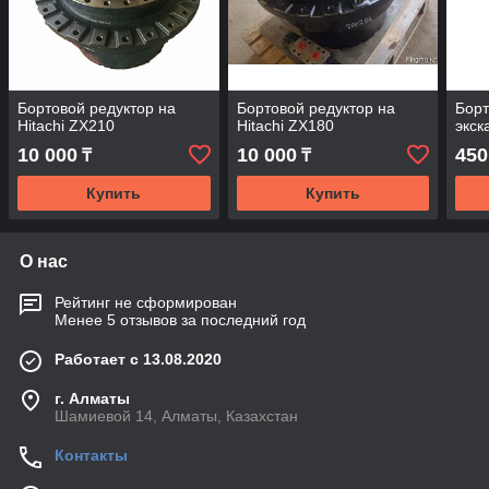
Бортовой редуктор на
Бортовой редуктор на
Борт
Hitachi ZX210
Hitachi ZX180
экск
10 000
10 000
450
₸
₸
Купить
Купить
О нас
Рейтинг не сформирован
Менее 5 отзывов за последний год
Работает с 13.08.2020
г. Алматы
Шамиевой 14, Алматы, Казахстан
Контакты