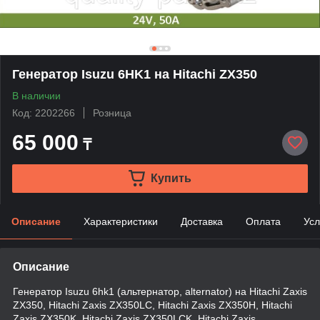
Генератор Isuzu 6HK1 на Hitachi ZX350
В наличии
Код: 2202266
Розница
65 000
₸
Купить
Описание
Характеристики
Доставка
Оплата
Усл
Описание
Генератор Isuzu 6hk1 (альтернатор, alternator) на Hitachi Zaxis
ZX350, Hitachi Zaxis ZX350LC, Hitachi Zaxis ZX350H, Hitachi
Zaxis ZX350K, Hitachi Zaxis ZX350LCK, Hitachi Zaxis