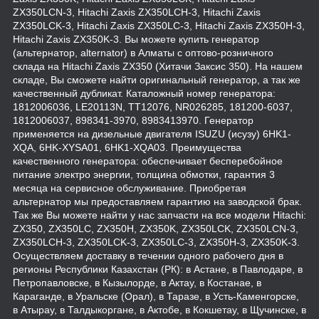
ZX350LCN-3, Hitachi Zaxis ZX350LCH-3, Hitachi Zaxis
ZX350LCK-3, Hitachi Zaxis ZX350LC-3, Hitachi Zaxis ZX350H-3,
Hitachi Zaxis ZX350K-3. Вы можете купить генератор
(альтернатор, alternator) в Алматы с оптово-розничного
склада на Hitachi Zaxis ZX350 (Хитачи Заксис 350). На нашем
складе, Вы сможете найти оригинальный генератор, а так же
качественный дубликат. Каталожный номер генератора:
1812006036, LE20113N, TT12076, NR026285, 181200-6037,
1812006037, 898341-3970, 8983413970. Генератор
применяется на дизельные двигателя ISUZU (исузу) 6HK1-
XQA, 6HK-XYSA01, 6HK1-XQA03. Преимущества
качественного генератора: обеспечивает бесперебойное
питание электро энергии, толщина обмотки, гарантия 3
месяца на сервисное обслуживание. Приобретая
альтернатор мы предоставляем гарантию на заводской брак.
Так же Вы можете найти у нас запчасти на все модели Hitachi:
ZX350, ZX350LC, ZX350H, ZX350K, ZX350LCK, ZX350LCN-3,
ZX350LCH-3, ZX350LCK-3, ZX350LC-3, ZX350H-3, ZX350K-3.
Осуществляем доставку в течении одного рабочего дня в
регионы Республики Казахстан (РК): в Астане, в Павлодаре, в
Петропавловске, в Кызылорде, в Актау, в Костанае, в
Караганде, в Уральске (Орал), в Таразе, в Усть-Каменгорске,
в Атырау, в Талдыкоргане, в Актобе, в Кокшетау, в Щучинске, в