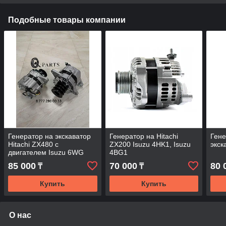
Подобные товары компании
Генератор на экскаватор
Генератор на Hitachi
Гене
Hitachi ZX480 с
ZX200 Isuzu 4HK1, Isuzu
экск
двигателем Isuzu 6WG
4BG1
85 000
70 000
80 
₸
₸
Купить
Купить
О нас