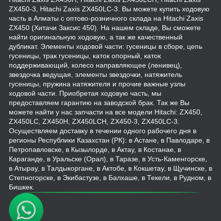
ZX450-3, Hitachi Zaxis ZX450LC-3. Вы можете купить ходовую
часть в Алматы с оптово-розничного склада на Hitachi Zaxis
ZX450 (Хитачи Заксис 450). На нашем складе, Вы сможете
найти оригинальную ходовую, а так же качественный
дубликат. Элементы ходовой части: гусеницы в сборе, цепь
гусеницы, трак гусеницы, каток опорный, каток
поддерживающий, колесо направляющее (ленивец),
звездочка ведущая, элементы звездочки, натяжитель
гусеницы, пружина натяжителя и прочие важные узлы
ходовой части. Приобретая ходовую часть, мы
предоставляем гарантию на заводской брак. Так же Вы
можете найти у нас запчасти на все модели Hitachi: ZX450,
ZX450LC, ZX450H, ZX450LCH, ZX450-3, ZX450LC-3.
Осуществляем доставку в течении одного рабочего дня в
регионы Республики Казахстан (РК): в Астане, в Павлодаре, в
Петропавловске, в Кызылорде, в Актау, в Костанае, в
Караганде, в Уральске (Орал), в Таразе, в Усть-Каменгорске,
в Атырау, в Талдыкоргане, в Актобе, в Кокшетау, в Щучинске, в
Степногорске, в Экибастузе, в Балхаше, в Текели, в Рудном, в
Бишкек.