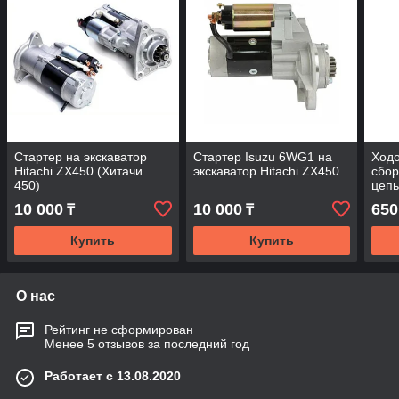
Стартер на экскаватор
Стартер Isuzu 6WG1 на
Ходо
Hitachi ZX450 (Хитачи
экскаватор Hitachi ZX450
сбор
450)
цепь
ZX3
10 000
10 000
650
₸
₸
Купить
Купить
О нас
Рейтинг не сформирован
Менее 5 отзывов за последний год
Работает с 13.08.2020