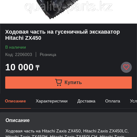
Ходовая часть на гусеничный экскаватор
Hitachi ZX450
В наличии
Код: 2206003
Розница
10 000
₸
Купить
Описание
Характеристики
Доставка
Оплата
Усл
Описание
Ходовая часть на Hitachi Zaxis ZX450, Hitachi Zaxis ZX450LC,
Hitachi Zaxis ZX450H, Hitachi Zaxis ZX450LCH, Hitachi Zaxis