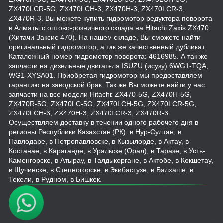
ZX470LCR-5G, ZX470LCH-3, ZX470H-3, ZX470LCR-3,
ZX470R-3. Вы можете купить гидромотор редуктора поворота
в Алматы с оптово-розничного склада на Hitachi Zaxis ZX470
(Хитачи Заксис 470). На нашем складе, Вы сможете найти
оригинальный гидромотор, а так же качественный дубликат.
Каталожный номер гидромотор поворота: 4616985. А так же
запчасти на дизельные двигателя ISUZU (исузу) 6WG1-TQA,
WG1-XYSA01. Приобретая гидромотор мы предоставляем
гарантию на заводской брак. Так же Вы можете найти у нас
запчасти на все модели Hitachi: ZX470-5G, ZX470H-5G,
ZX470R-5G, ZX470LC-5G, ZX470LCH-5G, ZX470LCR-5G,
ZX470LCH-3, ZX470H-3, ZX470LCR-3, ZX470R-3.
Осуществляем доставку в течении одного рабочего дня в
регионы Республики Казахстан (РК): в Нур-Султан, в
Павлодаре, в Петропавловске, в Кызылорде, в Актау, в
Костанае, в Караганде, в Уральске (Орал), в Таразе, в Усть-
Каменгорске, в Атырау, в Талдыкоргане, в Актобе, в Кокшетау,
в Щучинске, в Степногорске, в Экибастузе, в Балхаше, в
Текели, в Рудном, в Бишкек.