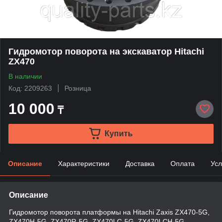
Гидромотор поворота на экскаватор Hitachi
ZX470
В наличии
Код: 2209263
Розница
10 000
₸
Купить
Описание
Характеристики
Доставка
Оплата
Усл
Описание
Гидромотор поворота платформы на Hitachi Zaxis ZX470-5G,
ZX470H-5G, ZX470R-5G, ZX470LC-5G, ZX470LCH-5G,