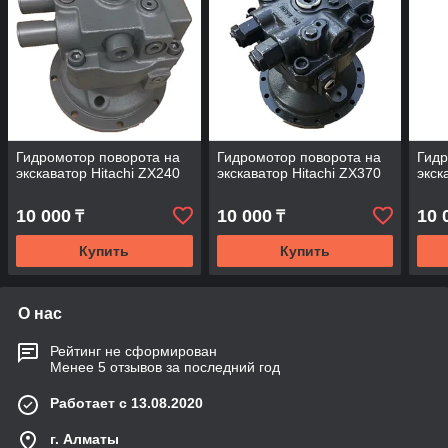
Гидромотор поворота на
Гидромотор поворота на
Гидр
экскаватор Hitachi ZX240
экскаватор Hitachi ZX370
экск
10 000
10 000
10 
₸
₸
Купить
Купить
О нас
Рейтинг не сформирован
Менее 5 отзывов за последний год
Работает с 13.08.2020
г. Алматы