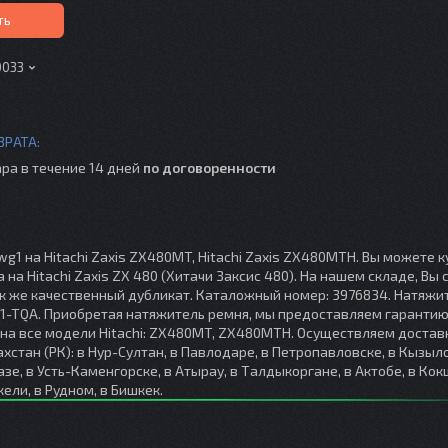
ть
0033
ра в течение 14 дней
по договоренности
g1 на Hitachi Zaxis ZX480MT, Hitachi Zaxis ZX480MTH. Вы можете к
на Hitachi Zaxis ZX 480 (Хитачи Заксис 480). На нашем складе, Вы
ак же качественный дубликат. Каталожный номер: 3976834. Натяжи
G1-TQA. Приобретая натяжитель ремня, мы предоставляем гарантию
и на все модели Hitachi: ZX480MT, ZX480MTH. Осуществляем достав
хстан (РК): в Нур-Султан, в Павлодаре, в Петропавловске, в Кызыл
разе, в Усть-Каменгорске, в Атырау, в Талдыкоргане, в Актобе, в Кок
кели, в Рудном, в Бишкек.