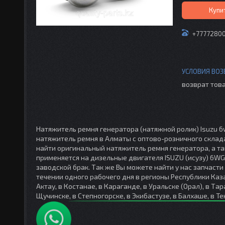
Купи
+7777280
возврат това
Натяжитель ремня генератора (натяжной ролик) Isuzu 6w
натяжитель ремня в Алматы с оптово-розничного склада 
найти оригинальный натяжитель ремня генератора, а т
применяется на дизельные двигателя ISUZU (исузу) 6W
заводской брак. Так же Вы можете найти у нас запчаст
течении одного рабочего дня в регионы Республики Каза
Актау, в Костанае, в Караганде, в Уральске (Орал), в Та
Щучинске, в Степногорске, в Экибастузе, в Балхаше, в Те