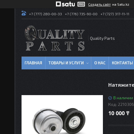
Создать сайт
на Satu.kz
+7 (777) 280-00-33
+7 (776) 735-90-00
+7 (727) 317-11-11
Quality Parts
ГЛАВНАЯ
ТОВАРЫ И УСЛУГИ
О НАС
КОНТАКТЫ
Натяжите
В наличии
Код:
2210306
10 000 ₸