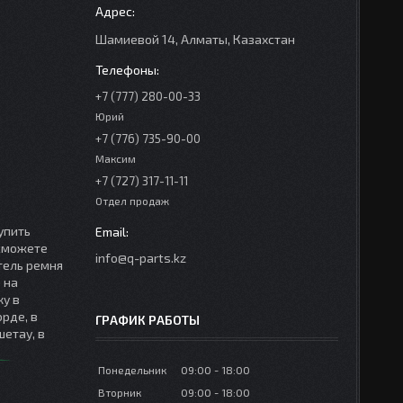
Шамиевой 14, Алматы, Казахстан
+7 (777) 280-00-33
Юрий
+7 (776) 735-90-00
Максим
+7 (727) 317-11-11
Отдел продаж
упить
 сможете
info@q-parts.kz
тель ремня
 на
ку в
орде, в
ГРАФИК РАБОТЫ
шетау, в
Понедельник
09:00
18:00
Вторник
09:00
18:00