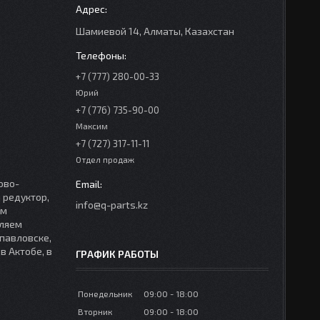
Шамиевой 14, Алматы, Казахстан
+7 (777) 280-00-33
Юрий
+7 (776) 735-90-00
Максим
+7 (727) 317-11-11
Отдел продаж
ово-
 редуктор,
info@q-parts.kz
ем
вляем
опавловске,
в Актобе, в
ГРАФИК РАБОТЫ
Понедельник
09:00
18:00
Вторник
09:00
18:00