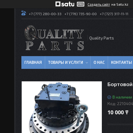
Создать сайт
на Satu.kz
+7 (777) 280-00-33
+7 (776) 735-90-00
+7 (727) 317-11-11
Quality Parts
ГЛАВНАЯ
ТОВАРЫ И УСЛУГИ
О НАС
КОНТАКТЫ
Бортовой 
В наличии
Код:
221040
10 000 ₸