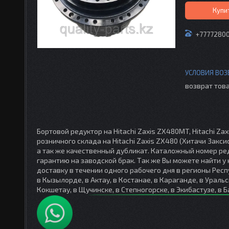
Купи
+7777280
возврат това
Бортовой редуктор на Hitachi Zaxis ZX480MT, Hitachi Z
розничного склада на Hitachi Zaxis ZX480 (Хитачи Закс
а так же качественный дубликат. Каталожный номер ре
гарантию на заводской брак. Так же Вы можете найти у
доставку в течении одного рабочего дня в регионы Респу
в Кызылорде, в Актау, в Костанае, в Караганде, в Уральс
Кокшетау, в Щучинске, в Степногорске, в Экибастузе, в Б