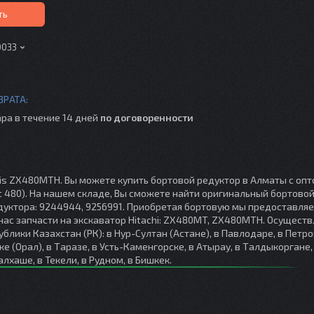
ть
0033
ра в течение 14 дней
по договоренности
axis ZX480MTH. Вы можете купить бортовой редуктор в Алматы с опт
ис 480). На нашем складе, Вы сможете найти оригинальный бортовой
дуктора: 9244944, 9256991. Приобретая бортовую мы предоставля
 нас запчасти на экскаватор Hitachi: ZX480MT, ZX480MTH. Осущест
блики Казахстан (РК): в Нур-Султан (Астане), в Павлодаре, в Петр
ке (Орал), в Таразе, в Усть-Каменгорске, в Атырау, в Талдыкоргане, 
алхаше, в Текели, в Рудном, в Бишкек.