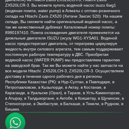
ZX520LCR-3. Вы можете купить водяной насос isuzu 6wg1
(водяная помпа, water pump) в Алматы с оптово-розничного
склада на Hitachi Zaxis ZX520 (Хитачи Заксис 520). На нашем
складе, Вы сможете найти оригинальный водяной насос, а
так же качественный дубликат. Каталожный номер помпы:
8980197410. Помпа охлаждения двигателя применяется на
дизельные двигателя ISUZU (исузу WG1-XYSA01. Водяной
насос предостерегает двигатель, от перегрева циркулируя
жидкость внутри силового агрегата, тем самым поддерживает
постоянную рабочую температуру в ДВС. Приобретая
водяной насос (WATER PUMP) мы предоставляем гарантию
на заводской брак. Так же Вы можете найти у нас запчасти на
все модели Hitachi: ZX520LCH-3, ZX520LCR-3. Осуществляем
доставку в течении одного рабочего дня в регионы
Республики Казахстан (РК): в Нур-Султан, в Павлодаре, в
Петропавловске, в Кызылорде, в Актау, в Костанае, в
Караганде, в Уральске (Орал), в Таразе, в Усть-Каменгорске,
в Атырау, в Талдыкоргане, в Актобе, в Кокшетау, в Щучинске, в
Степногорске, в Экибастузе, в Балхаше, в Текели, в Рудном, в
Бишкек.