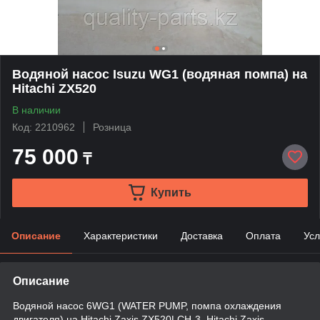
Водяной насос Isuzu WG1 (водяная помпа) на
Hitachi ZX520
В наличии
Код: 2210962
Розница
75 000
₸
Купить
Описание
Характеристики
Доставка
Оплата
Усл
Описание
Водяной насос 6WG1 (WATER PUMP, помпа охлаждения
двигателя) на Hitachi Zaxis ZX520LCH-3, Hitachi Zaxis