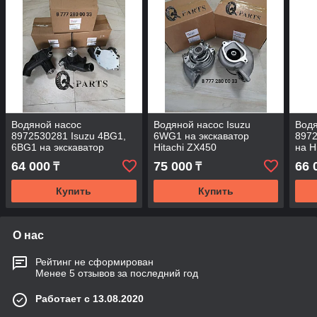
Водяной насос
Водяной насос Isuzu
Водя
8972530281 Isuzu 4BG1,
6WG1 на экскаватор
8972
6BG1 на экскаватор
Hitachi ZX450
на H
Hitachi ZX250
64 000
75 000
66 
₸
₸
Купить
Купить
О нас
Рейтинг не сформирован
Менее 5 отзывов за последний год
Работает с 13.08.2020