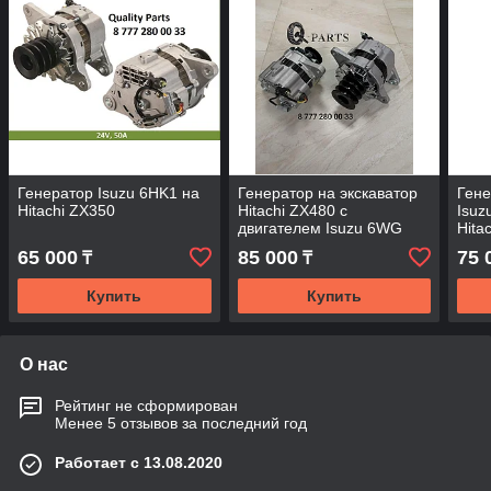
Генератор Isuzu 6HK1 на
Генератор на экскаватор
Гене
Hitachi ZX350
Hitachi ZX480 с
Isuz
двигателем Isuzu 6WG
Hita
65 000
85 000
75 
₸
₸
Купить
Купить
О нас
Рейтинг не сформирован
Менее 5 отзывов за последний год
Работает с 13.08.2020