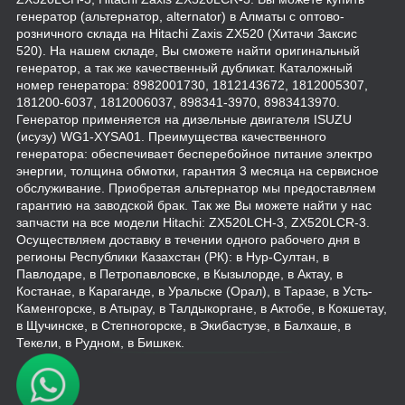
генератор (альтернатор, alternator) в Алматы с оптово-
розничного склада на Hitachi Zaxis ZX520 (Хитачи Заксис
520). На нашем складе, Вы сможете найти оригинальный
генератор, а так же качественный дубликат. Каталожный
номер генератора: 8982001730, 1812143672, 1812005307,
181200-6037, 1812006037, 898341-3970, 8983413970.
Генератор применяется на дизельные двигателя ISUZU
(исузу) WG1-XYSA01. Преимущества качественного
генератора: обеспечивает бесперебойное питание электро
энергии, толщина обмотки, гарантия 3 месяца на сервисное
обслуживание. Приобретая альтернатор мы предоставляем
гарантию на заводской брак. Так же Вы можете найти у нас
запчасти на все модели Hitachi: ZX520LCH-3, ZX520LCR-3.
Осуществляем доставку в течении одного рабочего дня в
регионы Республики Казахстан (РК): в Нур-Султан, в
Павлодаре, в Петропавловске, в Кызылорде, в Актау, в
Костанае, в Караганде, в Уральске (Орал), в Таразе, в Усть-
Каменгорске, в Атырау, в Талдыкоргане, в Актобе, в Кокшетау,
в Щучинске, в Степногорске, в Экибастузе, в Балхаше, в
Текели, в Рудном, в Бишкек.