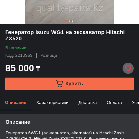
Генератор Isuzu WG1 на экскаватор Hitachi
ZX520
В наличии
Код: 2210969
Розница
85 000
₸
Купить
Описание
Характеристики
Доставка
Оплата
Усл
Описание
Генератор 6WG1 (альтернатор, alternator) на Hitachi Zaxis
ZX520LCH-3, Hitachi Zaxis ZX520LCR-3. Вы можете купить