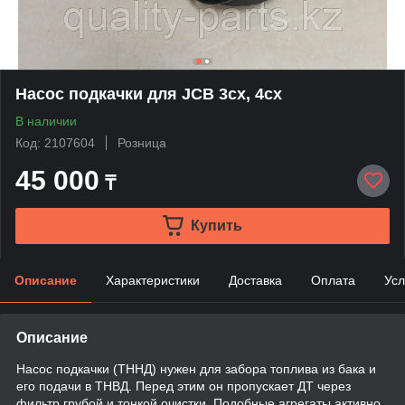
Насос подкачки для JCB 3cx, 4cx
В наличии
Код: 2107604
Розница
45 000
₸
Купить
Описание
Характеристики
Доставка
Оплата
Усл
Описание
Насос подкачки (ТННД) нужен для забора топлива из бака и
его подачи в ТНВД. Перед этим он пропускает ДТ через
фильтр грубой и тонкой очистки. Подобные агрегаты активно