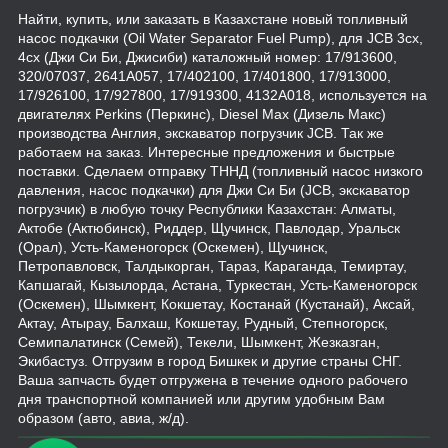
Найти, купить, или заказать в Казахстане новый топливный
насос подкачки (Oil Water Separator Fuel Pump), для JCB 3cx,
4cx (Джи Си Би, Джисиби) каталожный номер: 17/913600,
320/07037, 2641А057, 17/402100, 17/401800, 17/913000,
17/926100, 17/927800, 17/919300, 4132А018, используется на
двигателях Perkins (Перкинс), Diesel Max (Дизель Макс)
производства Англия, экскаватор погрузчик JCB. Так же
работаем на заказ. Интересные предложения и быстрые
поставки. Сделаем отправку ТННД (топливный насос низкого
давления, насос подкачки) для Джи Си Би (JCB, экскаватор
погрузчик) в любую точку Республики Казахстан: Алматы,
Актобе (Актюбинск), Риддер, Щучинск, Павлодар, Уральск
(Орал), Усть-Каменогорск (Оскемен), Щучинск,
Петропавловск, Талдыкорган, Тараз, Караганда, Темиртау,
Капшагай, Кызылорда, Астана, Туркестан, Усть-Каменогорск
(Оскемен), Шымкент, Кокшетау, Костанай (Кустанай), Аксай,
Актау, Атырау, Балхаш, Кокшетау, Рудный, Степногорск,
Семипалатинск (Семей), Текели, Шымкент, Жезказган,
Экибастуз. Отгрузим в город Бишкек и другие страны СНГ.
Ваша запчасть будет отгружена в течение одного рабочего
дня транспортной компанией или другим удобным Вам
образом (авто, авиа, ж/д).