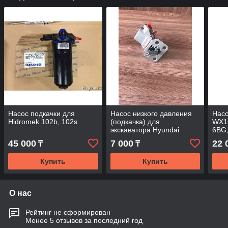
Насос подкачки для
Насос низкого давления
Насо
Hidromek 102b, 102s
(подкачка) для
WX15
экскаватора Hyundai
6BG,
R1400W
45 000
7 000
22 
₸
₸
Купить
Купить
О нас
Рейтинг не сформирован
Менее 5 отзывов за последний год