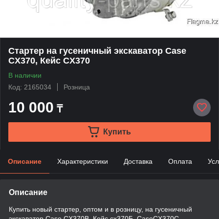
Стартер на гусеничный экскаватор Case
CX370, Кейс CX370
В наличии
Код: 2165034
Розница
10 000
₸
Купить
Описание
Характеристики
Доставка
Оплата
Усл
Описание
Купить новый стартер, оптом и в розницу, на гусеничный
экскаватор Case CX370B, Кейс cx370Б, CaseCX370C,