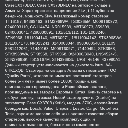
CaseCX370DLC, Case CX370DNLC на оптовом складе в
Алматы. Характеристики: напряжение 24v., t-11 зубцов на
бендиксе, мощность 5kw. Каталожный номер стартера:
TT16187, 84389463, STM3968WA, TS30265M, M008T60972,
0240003110, CG114474, NR015939, M8T60973, 859399,
0240003041, 4280000891, 131/513/112, 181-1003240,
STN9968, 1811004140, M8T60971, 1/81100/4142, STK3968WA,
1811004173, NR013241, 0240003044, 8980608540, 181109,
8981412061, 71440163, M008T60971, 71440494, STK3968,
STK8968WA, STK8968, STK9968, 0/24000/3040, LNS4524-5,
STN3968SK, TS19167M, STN3968SU, UPSTR6146, 437990A1.
Данный стартер устанавливается на двигатель Isuzu AA-
6HK1XQB. Стартера на складе в Алматы от компании ТОО
"Quality Parts", которая занимается поставкой стартеров
более 5-и лет и имеет более 10000 позиций, как
оригинального производства, и Европейские аналоги,
производимые на заводах Европы и Китая. Купить стартер на
любую технику, на заказ. Новый стартер купить (Starter) на
экскаватор Case CX370B (Кейс), модель 370C, европейских
брендов как: Bosch, Valeo, Unipoint, Lester, Cargo, Motorherz,
Tesla, зарекомендовали себя как надежное качество сборки
стартеров, высокое качество комплектующих, и
привлекательная цена, большинство компонентов