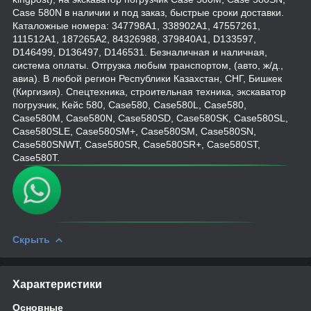
Case 580N в наличии и под заказ, быстрые сроки доставки.
Каталожные номера: 347798A1, 338902A1, 47557261,
111512A1, 187265A2, 84326988, 379840A1, D133597,
D146499, D136497, D146531. Безналичная и наличная,
система оплаты. Отгрузка любым транспортом, (авто, ж/д.,
авиа). В любой регион Республики Казахстан, СНГ, Бишкек
(Киргизия). Спецтехника, строительная техника, экскаватор
погрузчик, Кейс 580, Case580, Case580L, Case580,
Case580M, Case580N, Case580SD, Case580SK, Case580SL,
Case580SLE, Case580SM+, Case580SM, Case580SN,
Case580SNWT, Case580SR, Case580SR+, Case580ST,
Case580T.
Скрыть
Характеристики
Основные