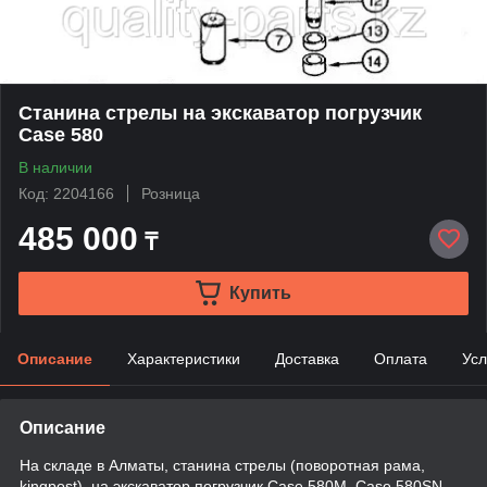
Станина стрелы на экскаватор погрузчик
Case 580
В наличии
Код: 2204166
Розница
485 000
₸
Купить
Описание
Характеристики
Доставка
Оплата
Усл
Описание
На складе в Алматы, станина стрелы (поворотная рама,
kingpost), на экскаватор погрузчик Case 580M, Case 580SN,