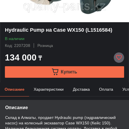
Hydraulic Pump на Case WX150 (L1516584)
В наличии
Код: 2207208
Розница
134 000
₸
Купить
Описание
Характеристики
Доставка
Оплата
Усл
Описание
Склад в Алматы, продает Hydraulic pump (гидравлический
насос) на колесный экскаватор Case WX150 (Кейс 150).
Наличная безналичная система оплаты. Доставка в любой