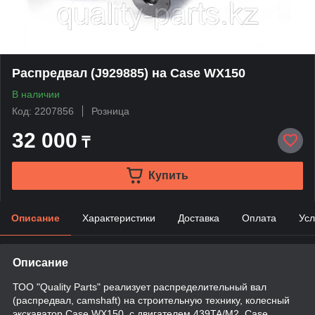
Распредвал (J929885) на Case WX150
В наличии
Код: 2207856
Розница
32 000
₸
Купить
Описание
Характеристики
Доставка
Оплата
Усл
Описание
ТОО "Quality Parts" реализует распределительный вал
(распредвал, camshaft) на строительную технику, колесный
экскаватор Case WX150, с двигателем 439TA/M2, Case