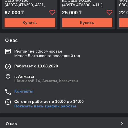
Case WX150
на Case WX150
WX15
(439TA,4TA390, 4JJ1,
(439TA,4TA390, 4JJ1)
6BG,
6BG)
67 000
25 000
22 
₸
₸
Купить
Купить
О нас
Рейтинг не сформирован
Менее 5 отзывов за последний год
Работает с 13.08.2020
г. Алматы
Шамиевой 14, Алматы, Казахстан
Контакты
Сегодня работает с 10:00 до 14:00
Показать весь график работы
О нас