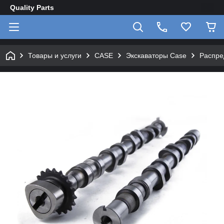
Quality Parts
Товары и услуги
CASE
Экскаваторы Case
Распре