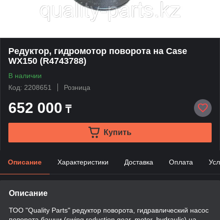
Редуктор, гидромотор поворота на Case
WX150 (R4743788)
В наличии
Код: 2208651
Розница
652 000
₸
Купить
Описание
Характеристики
Доставка
Оплата
Усл
Описание
ТОО "Quality Parts" редуктор поворота, гидравлический насос
поворота башни (swing reduction gear, motor, hydraulic) на