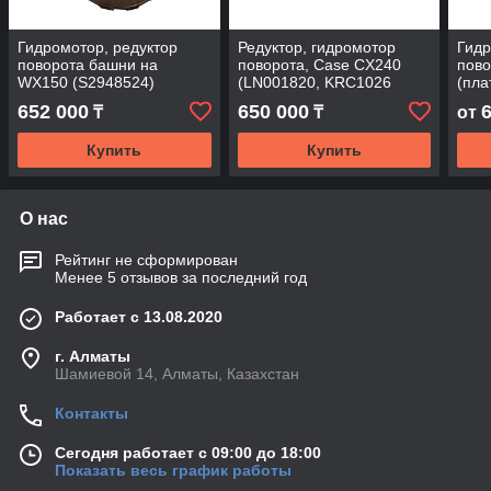
Гидромотор, редуктор
Редуктор, гидромотор
Гидр
поворота башни на
поворота, Case CX240
пов
WX150 (S2948524)
(LN001820, KRC1026
(пл
экск
652 000
650 000
₸
₸
от
3
Купить
Купить
О нас
Рейтинг не сформирован
Менее 5 отзывов за последний год
Работает с 13.08.2020
г. Алматы
Шамиевой 14, Алматы, Казахстан
Контакты
Сегодня работает с 09:00 до 18:00
Показать весь график работы